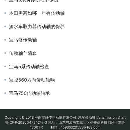
本田黑寡妇哪一年有传动轴
酒水车取力器传动轴的保养
宝马修传动轴
传动轴伸缩套
宝马5系传动轴检查
宝骏560方向传动轴响
宝马750传动轴轴承
Copyright © 2018 济南展好传动系统有限公司
汽车传动轴
transmission shaft
鲁ICP备2020047842号-3
地址：山东省济南市章丘区圣井高科技园经十东路
18001号 邮箱：15966620555@163.com