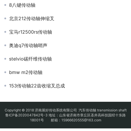
8八键传动轴
北京212传动轴伸缩叉
宝马r12500rs传动轴
奥迪q7传动轴哨声
stelvio碳纤维传动轴
bmw m2传动轴
153传动轴22齿收缩叉总成
Copyright © 2018 济南展好传动系统有限公司
汽车传动轴
transmission shaft
鲁ICP备2020047842号-3
地址：山东省济南市章丘区圣井高科技园经十东路
18001号 邮箱：15966620555@163.com