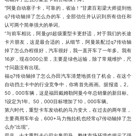
“阿曼自动塞子卡，可靠的，省油！“甘肃百彩梁大师提到他
q7传动轴掉了怎么办的车，全部信任并认识到所有信任和
认可两个简单强大的单词。
“与前车相比，阿曼gtl超级重型卡更舒适，对于我们的长途
卡片朋友，这是最合适的，从细节，阿曼装配过q7传动轴
掉了怎么办程很好，汽车很好，我一直开车了一年多。我有
16岁，现在000公里，主要是绿色运输，除了常规维护，尺
寸问题没有出现。
福q7传动轴掉了怎么办田汽车清楚地抓住了机会，在这个
自动挡土卡中的行业竞争中，你将首先画画。据报道，2。
50，000车辆，这是福田戴姆勒阿曼今年总销量的新目标。
1设定为1年。50，000目标增加了10，000车辆。
第六时代，重型卡车发动机的马力变大，在过去的两年里，
主要商用车年会，600+马力拖拉机也经常q7传动轴掉了怎
么办“出现”。
四月，十大重型卡公司出售四升，整体市场环境也揭示了强