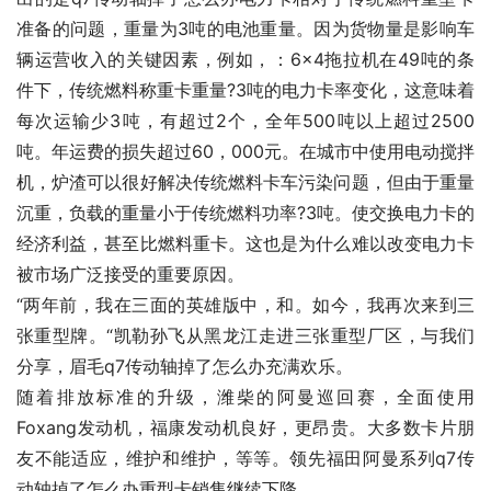
准备的问题，重量为3吨的电池重量。因为货物量是影响车
辆运营收入的关键因素，例如，：6×4拖拉机在49吨的条
件下，传统燃料称重卡重量?3吨的电力卡率变化，这意味着
每次运输少3吨，有超过2个，全年500吨以上超过2500
吨。年运费的损失超过60，000元。在城市中使用电动搅拌
机，炉渣可以很好解决传统燃料卡车污染问题，但由于重量
沉重，负载的重量小于传统燃料功率?3吨。使交换电力卡的
经济利益，甚至比燃料重卡。这也是为什么难以改变电力卡
被市场广泛接受的重要原因。
“两年前，我在三面的英雄版中，和。如今，我再次来到三
张重型牌。“凯勒孙飞从黑龙江走进三张重型厂区，与我们
分享，眉毛q7传动轴掉了怎么办充满欢乐。
随着排放标准的升级，潍柴的阿曼巡回赛，全面使用
Foxang发动机，福康发动机良好，更昂贵。大多数卡片朋
友不能适应，维护和维护，等等。领先福田阿曼系列q7传
动轴掉了怎么办重型卡销售继续下降。