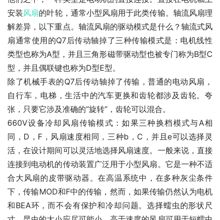
安装
风扇
的叶轮，通常小型风扇用于此类传输。轴流风扇理
解差异，以下重点。轴流风扇的驱动模式是什么？轴流式风
扇通常使用的Q7后传动轴掉了三种传输模式是：电机线性
类型也称为A型，并且三角形磁带驱动型也被专门称为B型C
型，并且偶联键也称为D型E型。
除了机械手表的Q7后传动轴掉了传输，普通的电动风扇，
自行车，电梯，生活中的汽车更换和齿轮都涉及齿轮。夸
张，只要它涉及准确的“旋转”，齿轮可以混合。
660V设备冷却风扇传输模式：如果三种换档模式与A相
同，D，F，风扇速度相同，三种b，C，并且e可以选择灵
活，在设计期间可以灵活地选择风扇速度。一般来说，直接
连接到电动机的传动装置广泛用于小型风扇。它是一种不适
合大风扇的皮带驱动器。在高温系统中，在多种灰尘条件
下，传输MOD和F中的传输，然而，如果传输仍然认为电机
和BEA环，而不会有保护和冷却问题。选择蠕虫的形状尺
寸。昆虫的大小应尽可能小。高于速度的风扇可用于短蠕虫