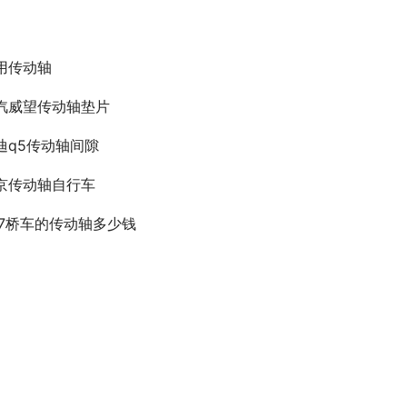
用传动轴
汽威望传动轴垫片
迪q5传动轴间隙
京传动轴自行车
57桥车的传动轴多少钱