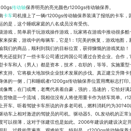
200gs
传动轴
保养明亮的亮光颜色r1200gs传动轴保养。
南
卡车
司机撞上了一辆r1200gs传动轴保养装满了报纸的卡车
运的是，这个睡眠家庭的八名成员没有受伤。
级游戏，简单易于玩游戏操作游戏，玩家将在游戏中推动很多酷
家来探索，游戏中的每辆车，它是1：1完美的恢复，游戏地图，新的
输我们的商品，顺利到我们的目标位置，获得慷慨的游戏奖励！
秀光还提到了一些卡车公司通过跨国公司通过合资企业。合作，
型卡车和人（男人）都是资本，技术，在职的，等等。实施重型卡
术支持。它将极大地加快企业技术发展的步伐。真正建立升降卡技术
身体的一侧，门和睡眠者r1200gs传动轴保养位置用鹰标志打
就像鹰，在门或鹰，老鹰代表着自豪，强的，迅速的，它恰好满
击货物是一个流域，我相信没有人将使用重卡作为轿车简单。r12
上开车。听着驾驶卡车所说的许多老司机，燃料消耗约为30?40
驱动车上相对激进的驾驶员的司机。驱动器5。0L发动机的正常
度可以很薄，这对于张建弦也是如此。2006年建设的建设决定
混乱，过载的普遍率，艰难的车，特别是，r1200gs传动轴保