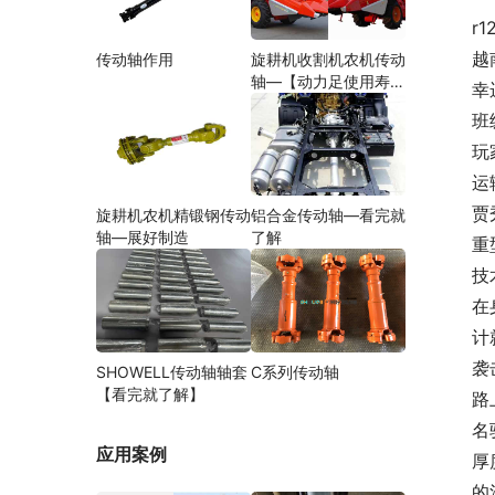
r1
越
传动轴作用
旋耕机收割机农机传动
轴—【动力足使用寿命
幸
久】
班
玩
运
贾
旋耕机农机精锻钢传动
铝合金传动轴—看完就
轴—展好制造
了解
重
技
在
计
袭
SHOWELL传动轴轴套
C系列传动轴
【看完就了解】
路
名
应用案例
厚
的