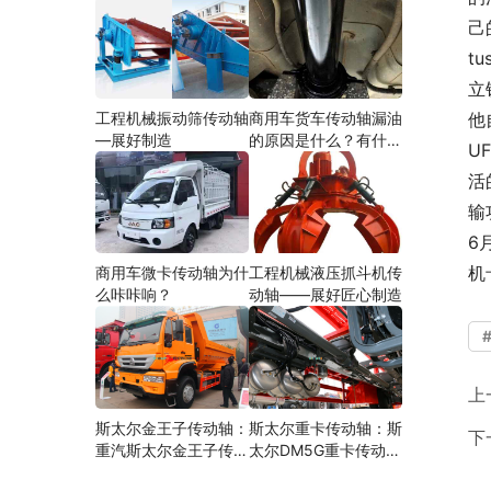
己
t
立
工程机械振动筛传动轴
商用车货车传动轴漏油
他
—展好制造
的原因是什么？有什么
U
影响？
活
输
6
机
商用车微卡传动轴为什
工程机械液压抓斗机传
么咔咔响？
动轴——展好匠心制造
上
斯太尔金王子传动轴：
斯太尔重卡传动轴：斯
下
重汽斯太尔金王子传动
太尔DM5G重卡传动轴
轴多少钱、价格、生产
多少钱/价格/生产厂家