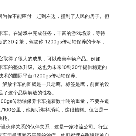
，因为你不能应付，赶到左边，撞到了人民的房子。但
卡车。在游戏中完成任务，丰富的游戏场景，等待
3D引擎，驾驶你r1200gs传动轴保养的卡车，
它取得了很大的成果，可以改善车辆产品。例如，
车的整体升级。这也为未来10到20年提供稳定的
的国际平台r1200gs传动轴保养。
印。解放卡车的图腾是一只老鹰。标签是鹰，前面的设
足了这个品牌解放的性格。
00gs传动轴保养卡车拖着数十吨的重量，不要在道
L/100公里，他倾听燃料消耗，这很糟糕。但它是一
油耗。
开设伙伴关系的伙伴关系，这是一家物流公司。行业
养卡车司机遭受不平等的治疗。他们都埋在张建弦的自