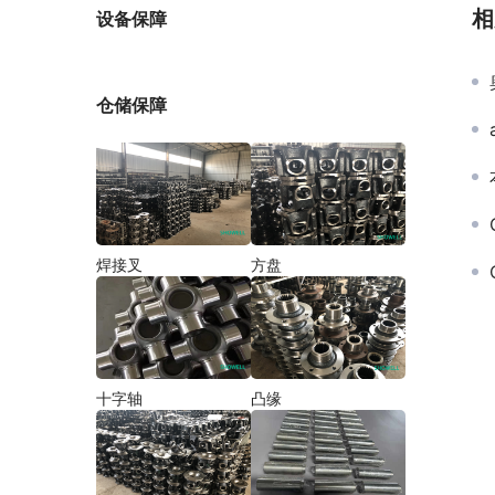
厂家
相
设备保障
仓储保障
焊接叉
方盘
十字轴
凸缘