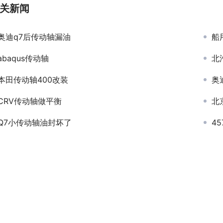
关新闻
奥迪q7后传动轴漏油
船
abaqus传动轴
北
本田传动轴400改装
奥
CRV传动轴做平衡
北
Q7小传动轴油封坏了
4