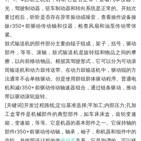
光，驾驶制动器，驻车制动器和转向系统是正常的。开始次
要过程后，听听是否存在异常振动或噪音，查看操作设备操
纵r350+前驱动传动轴和仪器，检查风扇和油泵传动带张
紧。
鼓式输送机的部件部分主要由辊子组成，架子，括号，驱动
部件，等等。滚轴，鼓式输送机是旋转辊和物品之间的摩
擦，以向前移动物品。根据其驾驶形式，它可以分为可动滚
筒输送机和动力鼓传送带。在动力鼓输送机中，驱动辊的方
法通常不会单独驱动。但是使用群组群体驱动程序。普通电
机和减r350+前驱动传动轴速器组合，通过链条驱动，推动
带以驱动滚轮旋转。
[关键词]开发过程路线;定位基准选择;平加工;内部压力;孔加
工盒零件是机械部件的典型部件，如车床床盒，齿轮变速
箱，变速箱，等等。它是机器的基本部件之一。它保持轴的
部件r350+前驱动传动轴，轴承，袖子，和机器和组件中的
齿轮。并按照设计前的井
驱动器
关系，它是协调的，可以移