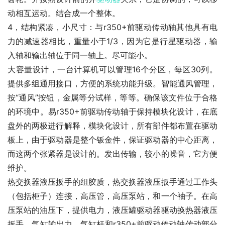
动相互运动。结合成一个整体。
4，结构紧凑，小尺寸：与r350+前驱动传动轴其他具有电
力的减速器相比，重量小于1/3，因为它是行星驱动器，输
入轴和输出轴位于同一轴上。尽可能小。
大容量设计，一台计算机可以管理16个分区，每区30列。
提供多组通用接口，方便的系统功能升级。智能通风管理，
按“通风”按钮，金属等分试样，等等。确保该文件位于合格
的环境中。易r350+前驱动传动轴于保持模块化设计，在底
盘外的两极进行解释，模块化设计，所有部件都布置在驱动
板上，由于驱动器是整个钣金件，保证驱动器的中心距离，
而这两个张紧器是设计的。发出传输，较小的噪音，它方便
维护。
热交换器液压扳手的组胶质，热交换器液压扳手通过工作头
（包括柜子）连接，高压管，高压泵站，和一个袖子。在高
压泵站的油压下，提供电力，液压罐驱动器驱动换热器液压
扳手，气缸输出力，气缸杆和r350+前驱动传动轴传动部分