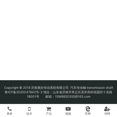
Copyright © 2018 济南展好传动系统有限公司
汽车传动轴
transmission shaft
鲁ICP备2020047842号-3
地址：山东省济南市章丘区圣井高科技园经十东路
18001号 邮箱：15966620555@163.com
商务
技术
产品
视频
官网
招聘