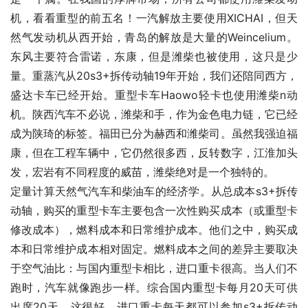
机，看看重型的前五名！一汽解放主要使用XICHAI，但天
然气发动机从西开始，青岛的解放是大量的Weincelium。
东风主要符合雷诺，东康，但是潍柴也被使用，这只是少
量。重蒸汽从20s3+拆传动轴19年开始，我们还陪同西方，
盛达卡车已经开始。重型卡车Haowo轻卡也使用潍柴n动
机。陕西汽车不必说，潍柴和手，作为金色电力链，它已经
成为陕琦的标签。福田已分为赫西和潍柴司。虽然我强迫福
康，但在工程车辆中，它仍然很多西，反转数字，江淮加头
发，宏岩有不同程度的威苗，潍柴绝对是一个独特的。
定量计算天然气汽车和柴油车的经济学。从总成本s3+拆传
动轴，购买的重型卡车主要包含一次性购买成本（或重型卡
修改成本），燃料成本和日常维护成本。他们之中，购买成
本和日常维护成本相对固定。燃料成本之间的差异主要取决
于空气油比：与国内重型卡相比，进口重卡很高。当人们不
跑时，汽车就像跑步一样。综合国内重型卡每月20天可供
出席20天，这很好。进口重卡每天都可以参加s3+拆传动