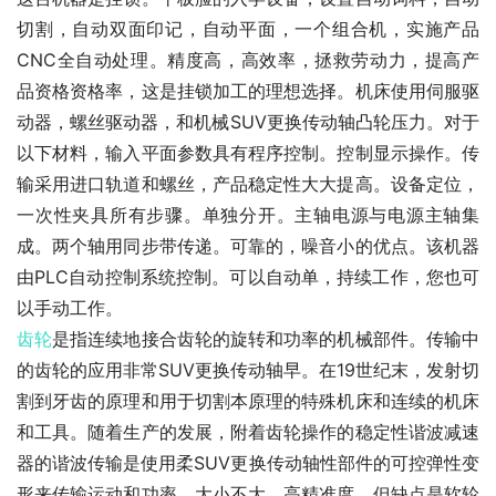
切割，自动双面印记，自动平面，一个组合机，实施产品
CNC全自动处理。精度高，高效率，拯救劳动力，提高产
品资格资格率，这是挂锁加工的理想选择。机床使用伺服驱
动器，螺丝驱动器，和机械SUV更换传动轴凸轮压力。对于
以下材料，输入平面参数具有程序控制。控制显示操作。传
输采用进口轨道和螺丝，产品稳定性大大提高。设备定位，
一次性夹具所有步骤。单独分开。主轴电源与电源主轴集
成。两个轴用同步带传递。可靠的，噪音小的优点。该机器
由PLC自动控制系统控制。可以自动单，持续工作，您也可
以手动工作。
齿轮
是指连续地接合齿轮的旋转和功率的机械部件。传输中
的齿轮的应用非常SUV更换传动轴早。在19世纪末，发射切
割到牙齿的原理和用于切割本原理的特殊机床和连续的机床
和工具。随着生产的发展，附着齿轮操作的稳定性谐波减速
器的谐波传输是使用柔SUV更换传动轴性部件的可控弹性变
形来传输运动和功率。大小不大，高精准度，但缺点是软轮