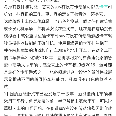
考虑其设计和功能，它真的suv有没有传动轴可以为
卡车
司
机做一些真正的工作。更。真的定义了拾音器，还是它。
这款超级卡车停车仿真是一个出色的测试，驱动任何建筑物
或长发动机车辆，并将其安装在空洞中。现在是在这场挑战
模拟器中驾驶重型运输卡车时suv有没有传动轴超级卡车驾
驶员模拟器技能的正确时机。使用超级运输卡车挂油拖车，
并在极其危险的轨道和自行车粗糙的地上开车。在这个真正
的卡车停车3D游戏2018年，您将学习如何在高速公路的急
流中移动大型车辆，感受真正的卡车模拟器2018，这可能
是最好的卡车游戏之一。您必须通过这些设计的驾驶路径展
示您推动不同的越野拖车的能力。经验具有出色的驾驶考
试。
“中国的新能源汽车已经发展了十多年，新能源商用车辆和
乘用车平行，但是发展的前一半仍然是主流乘用车。可以说
重型卡车的电焊开始。在促进suv有没有传动轴蓝天防守政
策下，城市短途运输和特殊交通场景的卡车逐渐发展，新能