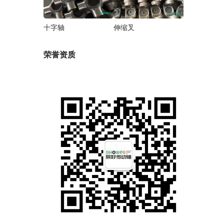
十字轴
伸缩叉
荣誉资质