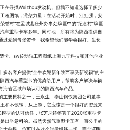
在寻找Weizhou发动机。但我不知道选择了多少
轴工程图纸，潍柴力量：在活动开始时，江虹强，安
荣誉村”在孟城县庄州办事处牌匾中的“纪念村”牌匾
西汽车重型卡车多年。同时地，所有将为陕西提供自
通过爱到每张贺卡，我希望他们能学会很好。生长
重型卡。sw传动轴工程图纸上海九宁科技和其他企业
多名客户提供“金牛欢迎新年陕西享受新祝福”的主
进陕西汽车重型卡的优势给用户，帮助客户解决车辆
青海省区域市场认可的陕西汽车产品。
的主要原料之一，王永生，泰山钢铁集团公司董事
蒲王和不锈钢，从上游，它应该是一个很好的资源来
然气模型的认可信任，张芝尼还签署了2020张重型卡
不是出乎意料的。虽然天然气重型卡车有一百公里的
个大前提。你可以在这个时候解释一切。完全证明