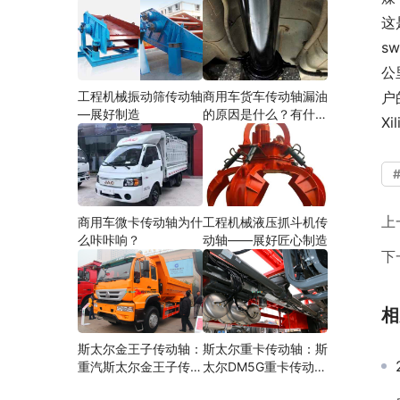
这
s
公
工程机械振动筛传动轴
商用车货车传动轴漏油
户
—展好制造
的原因是什么？有什么
X
影响？
上
商用车微卡传动轴为什
工程机械液压抓斗机传
么咔咔响？
动轴——展好匠心制造
下
相
斯太尔金王子传动轴：
斯太尔重卡传动轴：斯
重汽斯太尔金王子传动
太尔DM5G重卡传动轴
轴多少钱、价格、生产
多少钱/价格/生产厂家