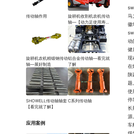
sw
马
传动轴作用
旋耕机收割机农机传动
轴—【动力足使用寿命
徽
久】
s
动
健
现
旋耕机农机精锻钢传动
铝合金传动轴—看完就
轴—展好制造
了解
在
陕
题
使
停
SHOWELL传动轴轴套
C系列传动轴
【看完就了解】
长
源
应用案例
车
煤