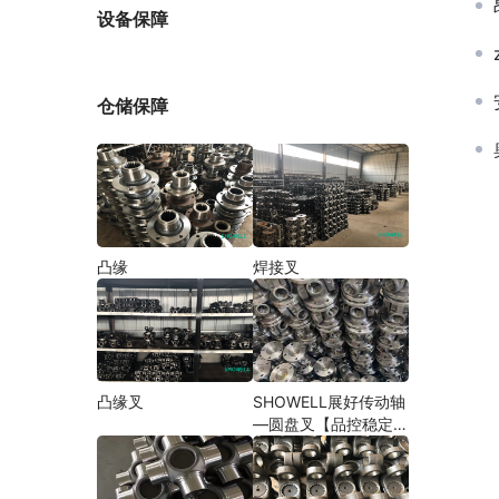
厂家
设备保障
仓储保障
凸缘
焊接叉
凸缘叉
SHOWELL展好传动轴
—圆盘叉【品控稳定，
精密加工】