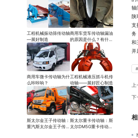
轴
陕
支
工程机械振动筛传动轴
商用车货车传动轴漏油
务
—展好制造
的原因是什么？有什么
和
影响？
并
商用车微卡传动轴为什
工程机械液压抓斗机传
么咔咔响？
动轴——展好匠心制造
上
下
相
斯太尔金王子传动轴：
斯太尔重卡传动轴：斯
重汽斯太尔金王子传动
太尔DM5G重卡传动轴
轴多少钱、价格、生产
多少钱/价格/生产厂家