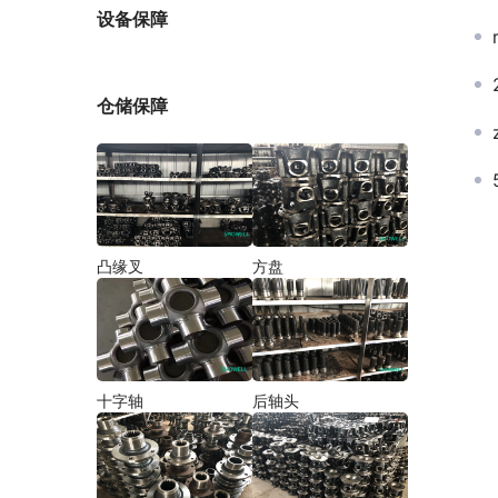
厂家
设备保障
仓储保障
凸缘叉
方盘
十字轴
后轴头