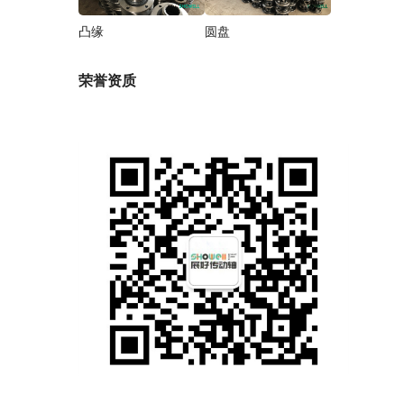
凸缘
圆盘
荣誉资质