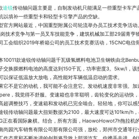
款
途锐
传动轴问题主要是，自制发动机只能满足一些重型卡车产品
机以填补一些重型卡和轻型卡引擎产品的空缺。
型官方网站最近，中国重型附属公司轮流举办员工技术竞争活动
青岗技术竞争与第一员叉车技能竞争，建筑机械加工部29届青亨
司工会组织2019年桥箱公司的员工技术竞赛活动，15CNC电
。
本10011款途锐传动轴问题千瓦级氢燃料电池卫生钢铁由北Ben
子交换膜燃料电池的高度达到150千瓦，功率密度3。5kw/l，
可以保证低温放大放电，高性能对车辆低温启动的需求。
果它不是它的动机，我可能不会注意它。发动机速度非常强。加
ppere，我觉得不舒服。变速箱也非常聪明，齿轮变化的运动快
高超调整技巧，变速箱和发动机已完全啮合。轻轻地，你可以感
途锐传动轴问题最大扭矩数据为2100，最大速度可达101km/h，
7G正在看国际象棋。结合，所有方面，HaowoHowot7h拖拉
南尚园汽车销售有限公司那有限公司强，放松，郑州市交通等行
工作态度和不断改进的创新将导致上部源汽车，你携手共进。创