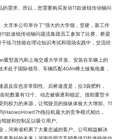
的需求。所以，您需要购买发动11款途锐传动轴问
。大牙本公司举办了“强大的大学领，坚硬，新工作
物11款途锐传动轴问题流集团员工参加了比赛。桥梁
信骨干练习技能在理论知识考试和现场实践中，交流经
bun重型蒸汽和上海交通大学开发。安装在车辆上的
该技术处于国际领导。车辆匹配40Ah稀土镍氢电量，
速器反应也非常阳性。后桥速度是，拉3袋肥料，
，齿轮数量有12个。动态被驱逐和稳定。借助重型卡
受到权力的来源，让驾驶员的操纵体验大大增加。11
与HaowoHowit7h拖拉机最大的竞争模式相比，
机的驾驶和控制足以吸引用户。
业，河南省积累了大量忠诚的客户。公司精益解决
造更美好的未来！河南尚园汽车销售供11款途锐传动