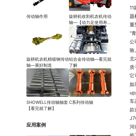
11
题
传动轴作用
旋耕机收割机农机传动
轴—【动力足使用寿命
重
久】
“
公
验
北
旋耕机农机精锻钢传动
铝合金传动轴—看完就
轴—展好制造
了解
质
它
如
u
车
SHOWELL传动轴轴套
C系列传动轴
【看完就了解】
款
J
应用案例
河
的