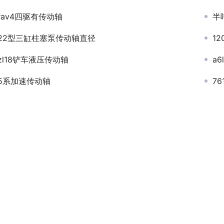
rav4四驱有传动轴
半
22型三缸柱塞泵传动轴直径
1
zl18铲车液压传动轴
a6
5系加速传动轴
7