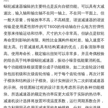
蜗轮减速器编辑的主要特点是反向自锁功能。可以具有大减
速比，输入轴和输出轴不在同一轴上。不在同一平面上。但
一般大容量，传输效率不高，不高精度。谐波减速器的谐波
传输是使用柔性部件的可T600的传动轴在什么地方控弹性
变形来传输运动和功率。尺寸的大小非常高。但缺点是软轮
寿命受到影响的有限。刚性比金属构件相对差。输入速度不
能太高。行星减速机具有结构紧凑的优点，后备清除率很
高。使用寿命长，额定输出扭矩可以非常多。并且奇偶校验
的组合高于纯单级蜗轮减速器，振动小噪音低能量消耗低。
每个功能模块根据需要分成子功能模块。如二次齿轮设计模
块包括初级和次级齿轮传输，对于每个齿轮传输，再次计算
子模块和结构设计子模块。设计实例设计为二次斜坡减速器
的示例。传统图标过程的设计首先考虑所示的各种功能模
块。所选减速器的额定热功率应更大或等于实际的热功率。
减速机设计选择将放置环境温度系数，运行周期系数合并，
电力利用因子也用于减速器的各种规格，分别。做出选择。