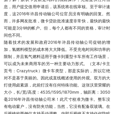
息，用户提交借用申请后，该系统将在线审核。至于审计速
度，这2016年许昌传动轴公司位官员没有明确的回复。然
而，许多网友批准，微卡贷款批准速度非常快，最快的最快
可能是3分钟的帐户。但，每个人都有不同的资格，审计时
间也不同。
随着技术的发展和政府2016年许昌传动轴公司促销的增
加，氢燃料模型的成本将大大降低。不受充电时间和功率的
限制，并且氢气燃料适用于微卡到重型卡车所有工作场景，
可以成为未来商用车的另一种主要动力形式。（文本/卡主
页号：Crazytruck）微卡车类型，那是实际的，所以它绝
对不是基于美丽的。因此或直线概述使用的外观。双方的大
灯使用卤素源，此前灯没有任何特殊功能。这张沃里荣耀的
大小，长/宽/高度：4535/1595/1870mm，轴距离：3050
毫2016年许昌传动轴公司米！此尺寸校准为微卡。整车没
有电动窗户，没有防夹功能，当然，它没有配备双玻璃。在
后视镜的两侧仅支持手动调整。内部后视镜不支持任何防眩