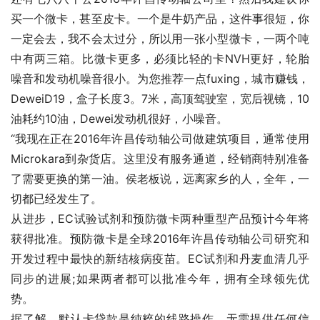
买一个微卡，甚至皮卡。一个是牛奶产品，这件事很短，你
一定会去，我不会太过分，所以用一张小型微卡，一两个吨
中有两三箱。比微卡更多，必须比轻的卡NVH更好，轮胎
噪音和发动机噪音很小。为您推荐一点fuxing，城市赚钱，
DeweiD19，盒子长度3。7米，高顶驾驶室，宽后视镜，10
油耗约10油，Dewei发动机很好，小噪音。
“我现在正在2016年许昌传动轴公司做建筑项目，通常使用
Microkara到杂货店。这里没有服务通道，经销商特别准备
了需要更换的第一油。侯老板说，远离家乡的人，全年，一
切都已经发生了。
从进步，EC试验试剂和预防微卡两种重型产品预计今年将
获得批准。预防微卡是全球2016年许昌传动轴公司研究和
开发过程中最快的新结核病疫苗。EC试剂和丹麦血清几乎
同步的进展;如果两者都可以批准今年，拥有全球领先优
势。
据了解，默认卡贷款是纯粹的线路操作，无需提供任何信