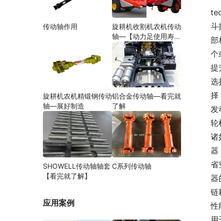
te
斗
传动轴作用
旋耕机收割机农机传动
轴—【动力足使用寿命
部
久】
个
提
选
择
旋耕机农机精锻钢传动
铝合金传动轴—看完就
轴—展好制造
了解
发
轮
诸
器
省
SHOWELL传动轴轴套
C系列传动轴
【看完就了解】
器
链
应用案例
性
用