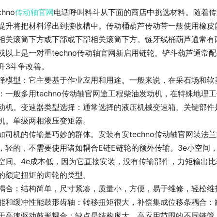
chno
传动轴
官网
电话呼叫料斗从下面的商店中挑选材料。随着传
提升将把材料浮出到接收槽中。传动桶葫芦传动带一般使用橡皮
相关滚筒下方或下部或下部相关滚筒下方。链牙线桶葫芦通常有
或以上是一对重techno传动轴官网新启用链轮。铲斗葫芦通
升3斗争改善。
择模型：它主要基于作业应用和用途。一般来说，在采石场和软
：一般多用techno传动轴官网途工程柴油发动机，在特殊地
动机。变速器类型选择：通常选择的液压机械变速箱。关键部件
机。单级两相液压变矩器。
如司机的传输是巧妙的群体。安装有安techno传动轴官网装法
，轻的，不需要使用诸如耦合E链E链轮的额外传输。3e小空间
空间。4e成本低，因为它直接安装，没有传输部件，力矩输出
的额定扭矩的齿轮的类型。
耦合：结构简单，尺寸紧凑，质量小，方便，易于维修，轻松维护
能和缓冲性能鼓形齿轴：转移扭矩很大，补偿集成位移条耦合：
于高速驱动鼓形耦合：缺点是结构庞大，高应用范围的不同链管