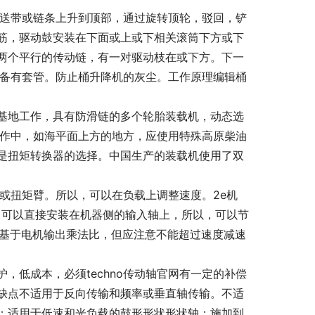
送带或链条上升到顶部，通过旋转顶轮，驳回，铲
筋，驱动鼓安装在下面或上或下相关滚筒下方或下
两个平行的传动链，有一对驱动枝在或下方。下一
常配备有套管。防止桶升降机的灰尘。工作原理编辑桶
基地工作，具有防滑链的多个轮胎装载机，动态选
理工作中，如海平面上方的地方，应使用特殊高原柴油
是扭矩转换器的选择。中国生产的装载机使用了双
兰或扭矩臂。所以，可以在负载上调整速度。2e机
，可以直接安装在机器侧的输入轴上，所以，可以节
比基于电机输出乘法比，但应注意不能超过速度减速
，低成本，必须techno传动轴官网有一定的补偿
缺点不适用于反向传输和频率或垂直轴传输。不适
：适用于低速和光负载的鼓形形状形状轴：施加到