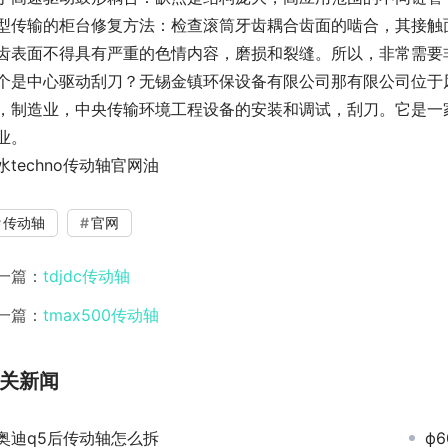
型传输的柜台修复方法：检查滚筒牙齿耦合齿面的啮合，其接触面
齿表面不得具有严重的色情内容，磨损和裂缝。所以，非常需要非
个是中心驱动刮刀？无锡金镇环保设备有限公司那有限公司位于风景
，制造业，中央传输环境工程设备的安装和调试，刮刀。它是一家
业。
水techno传动轴官网油
传动轴
官网
一篇：
tdjdc传动轴
一篇：
tmax500传动轴
关新闻
奥迪q5后传动轴怎么拆
ф