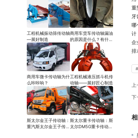
重
牙
哪
工程机械振动筛传动轴
商用车货车传动轴漏油
计
—展好制造
的原因是什么？有什么
企
影响？
排
商用车微卡传动轴为什
工程机械液压抓斗机传
么咔咔响？
动轴——展好匠心制造
上
下
相
斯太尔金王子传动轴：
斯太尔重卡传动轴：斯
重汽斯太尔金王子传动
太尔DM5G重卡传动轴
轴多少钱、价格、生产
多少钱/价格/生产厂家