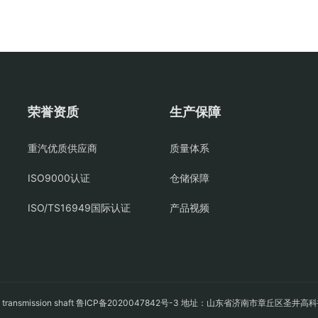
荣誉资质
生产保障
重汽优质供应商
质量体系
ISO9000认证
仓储保障
ISO/TS16949国际认证
产品视频
轴
transmission shaft
鲁ICP备2020047842号-3
地址：山东省济南市章丘区圣井高科技园经