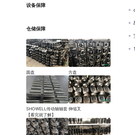
厂家
设备保障
仓储保障
圆盘
方盘
SHOWELL传动轴轴套
伸缩叉
【看完就了解】