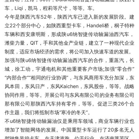
车，Liqi，凯马，程莉等尺寸，等等。车。
今年是陕西汽车52年，陕西汽车已进入新的发展阶段。建
立22个部分中心，如陕西重型卡车，Handeli桥，桐子特种
车辆和西安康明斯，形成陕u6纳智捷传动轴漏油西汽车，
潍柴力量，QIT，手和其他金产业链，建立了一种现代企业
制度，适应市场经济的需求，将公司加入快速车道的发展。
加强与陕u6纳智捷传动轴漏油西汽车的合作，重蒸汽，长
城，徐工动，宇通电机和其他重要客户市场;加强“零合作”
“内部合作”“相同的行业协调”，与东风商用车充分加深，东
风本田，东风日产，东风Kaichen，东风股份，等等。战略
协同作用，等等。开展公司与东风有限公司的业务有限公司
那有限公司那陕西汽车持有零件，等等。促进三类26个合
作主题，我们将抵制市场“寒冷的冬天”。
不u6纳智捷传动轴漏油仅是乘用车领域，商业车辆行业也
增加了智能网络的发展。中国重型卡车运行了20多名无人
驾驶集装箱卡车，在天津港跑。位于行业。在济南莱芜区，