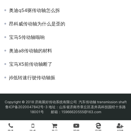
奥迪q54驱传动轴怎么拆
昂科威传动轴为什么是歪的
宝马5传动轴嗡响
奥迪a8传动轴的材料
宝马X5前传动轴断了
j6低转速行驶传动轴振
Copyright © 2018 济南展好传动系统有限公司
汽车传动轴
transmission shaft
鲁ICP备2020047842号-3
地址：山东省济南市章丘区圣井高科技园经十东路
18001号 邮箱：15966620555@163.com