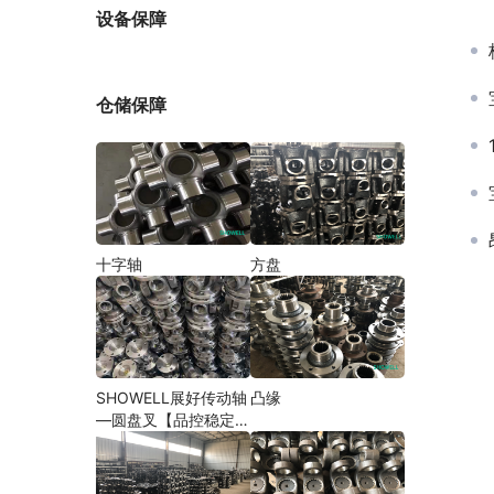
厂家
设备保障
仓储保障
十字轴
方盘
SHOWELL展好传动轴
凸缘
—圆盘叉【品控稳定，
精密加工】