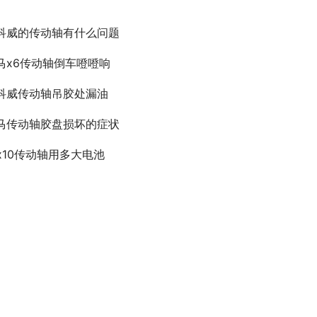
科威的传动轴有什么问题
马x6传动轴倒车噔噔响
科威传动轴吊胶处漏油
马传动轴胶盘损坏的症状
cx10传动轴用多大电池