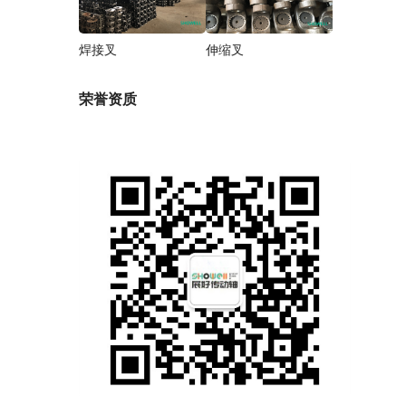
焊接叉
伸缩叉
荣誉资质