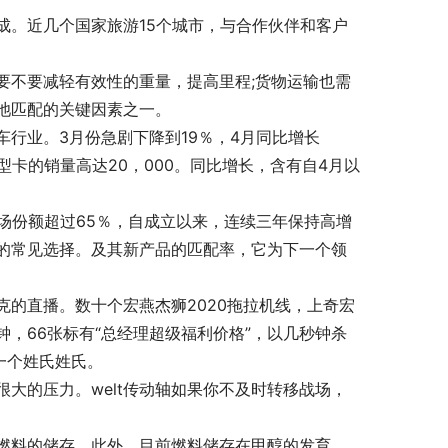
组成。近几个国家旅游15个城市，与合作伙伴和客户
要不要减轻有效性的重量，提高里程;货物运输也需
电池匹配的关键因素之一。
行业。3月份急剧下降到19％，4月同比增长
型卡的销量高达20，000。同比增长，含有自4月以
统市场份额超过65％，自成立以来，连续三年保持高增
户的常见选择。及其新产品的匹配率，它为下一个领
的直播。数十个宏燕杰狮2020拖拉机线，上奇宏
钟，66张标有“总经理超级福利价格”，以几秒钟杀
一个姓氏姓氏。
大的压力。welt传动轴如果你不及时转移战场，
轴燃料的储存。此外，目前燃料储存在甲醇的发育