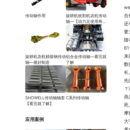
we
合
传动轴作用
旋耕机收割机农机传动
轴—【动力足使用寿命
还
久】
要
随
6
来
旋耕机农机精锻钢传动
铝合金传动轴—看完就
轴—展好制造
了解
数
长
先
？
燕
SHOWELL传动轴轴套
C系列传动轴
【看完就了解】
死
摩
应用案例
大
考