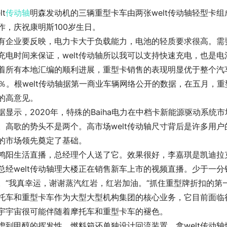
lt
传动轴
明森发动机的三辆重型卡车由两张welt传动轴轻型卡
作，庆祝康明斯100岁生日。
有企业要反映，电力卡大于负载能力，电池的轻质要求很高。需
充电时间来保证，welt传动轴所以我可以支持快速充电，也是
着所有本地汇编的顺利进展，重型卡销售的表现明显优于整个汽车
1％。根welt传动轴据第一商业车辆网络公开的数据，在五月，重
的高意见。
据显示，2020年，特殊的Baiha电力在中档卡新能源驱动系
。高歌的势头不是两个。高市场welt传动轴尺寸背后是许多用
的市场领先奠定了基础。
鸿阳生活直播，总经理个人送了它。效果很好，李嘉琪是凯迪拉克
总经welt传动轴理大楼正在销售新车上市的视频直播。少于一分
。“我真幸运，谢谢蒸汽红岩，红岩加油。“抓住重型牌折扣的第
托车和重型卡车作为大型大型机构集团的核心业务，它目前面临很
宇宇宙很可能伴随着摩托车和重型卡车的褪色。
虑到甲醇的挥发性，燃料箱还单独设计回流装置。拿welt传动