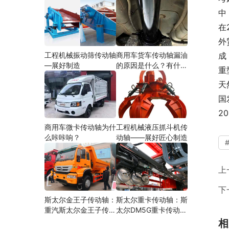
中
在
外
工程机械振动筛传动轴
商用车货车传动轴漏油
成
—展好制造
的原因是什么？有什么
重
影响？
天
国
2
商用车微卡传动轴为什
工程机械液压抓斗机传
么咔咔响？
动轴——展好匠心制造
上
下
斯太尔金王子传动轴：
斯太尔重卡传动轴：斯
重汽斯太尔金王子传动
太尔DM5G重卡传动轴
轴多少钱、价格、生产
多少钱/价格/生产厂家
相