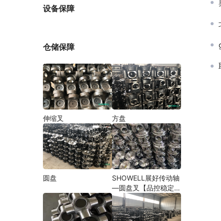
厂家
设备保障
仓储保障
伸缩叉
方盘
圆盘
SHOWELL展好传动轴
—圆盘叉【品控稳定，
精密加工】