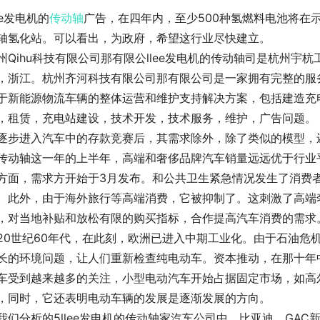
lee发电机的
传动轴
广告，在四年内，至少500种氢燃料电池将在示
轴氢化站。可以看出，为政府，希望这行业尽快建立。
州Qihu科技有限公司那有限公llee发电机的传动轴司是杭州
，浙江。杭州齐河科技有限公司那有限公司是一家拥有完整的服
于新能源物流车辆的整体运营和维护支持解决方案，包括建造充
，租赁，充电站建设，技术开发，技术服务，维护，广告问题。
逐步进入汽车中的存款竞赛后，其需求除外，除了类似的模型，还
传动轴这一年的上半年，高端和奢侈品牌汽车销量远远优于行业
方面，需求方开始于3月发布。和公共卫生紧急情况发生了消费
。此外，由于海外旅行等高端消费，它被抑制了。这刺激了高端
，对当地补贴和放松有限的购买指标，合作提高汽车消费的需求
20世纪60年代，在此刻，欧洲已进入中期工业化。由于石油危机
长的环境问题，让人们重新检查纯电动车。资本推动，在那十年
车受到越来越多的关注，小型电动汽车开始占据固定市场，如高
，同时，它还表明电动车辆的发展是逐渐发展的方向。
我们分析的5llee发电机的传动轴家汽车公司中，比亚迪，GAC