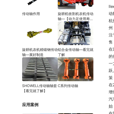
l
动
传动轴作用
旋耕机收割机农机传动
轴—【动力足使用寿命
杭
久】
州
注
售
在
旋耕机农机精锻钢传动
铝合金传动轴—看完就
轴—展好制造
了解
的
一
跃
策
在
SHOWELL传动轴轴套
C系列传动轴
【看完就了解】
增
汽
应用案例
始
在