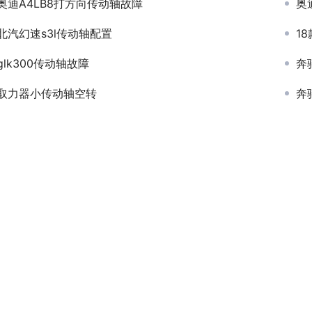
奥迪A4LB8打方向传动轴故障
奥
北汽幻速s3l传动轴配置
1
glk300传动轴故障
奔
取力器小传动轴空转
奔