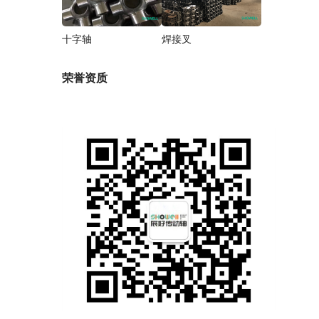
十字轴
焊接叉
荣誉资质