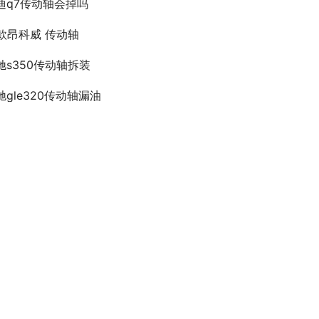
迪q7传动轴会掉吗
8款昂科威 传动轴
驰s350传动轴拆装
驰gle320传动轴漏油