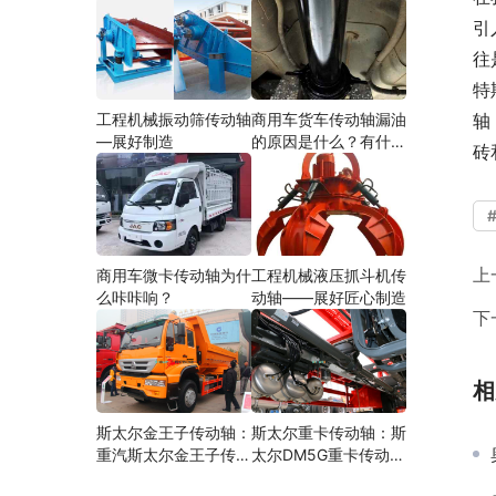
引
往
特
工程机械振动筛传动轴
商用车货车传动轴漏油
轴
—展好制造
的原因是什么？有什么
砖
影响？
上
商用车微卡传动轴为什
工程机械液压抓斗机传
么咔咔响？
动轴——展好匠心制造
下
相
斯太尔金王子传动轴：
斯太尔重卡传动轴：斯
重汽斯太尔金王子传动
太尔DM5G重卡传动轴
轴多少钱、价格、生产
多少钱/价格/生产厂家