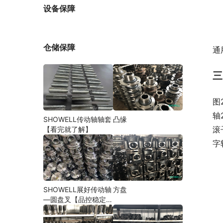
厂家
设备保障
仓储保障
通
三
图
轴
SHOWELL传动轴轴套
凸缘
滚
【看完就了解】
字
SHOWELL展好传动轴
方盘
—圆盘叉【品控稳定，
精密加工】