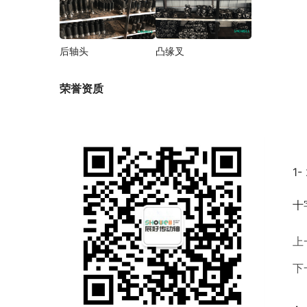
后轴头
凸缘叉
荣誉资质
1
十
上
下