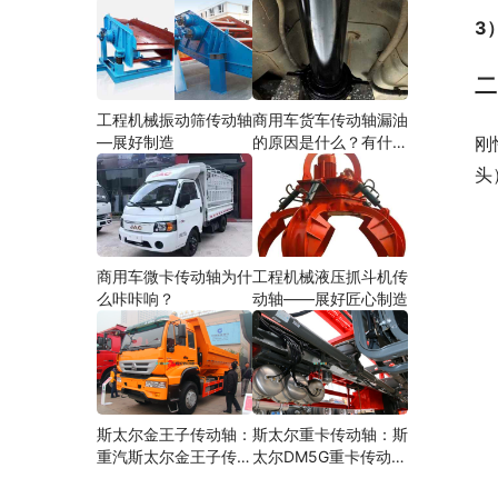
3
二
工程机械振动筛传动轴
商用车货车传动轴漏油
—展好制造
的原因是什么？有什么
刚
影响？
头
商用车微卡传动轴为什
工程机械液压抓斗机传
么咔咔响？
动轴——展好匠心制造
斯太尔金王子传动轴：
斯太尔重卡传动轴：斯
重汽斯太尔金王子传动
太尔DM5G重卡传动轴
轴多少钱、价格、生产
多少钱/价格/生产厂家