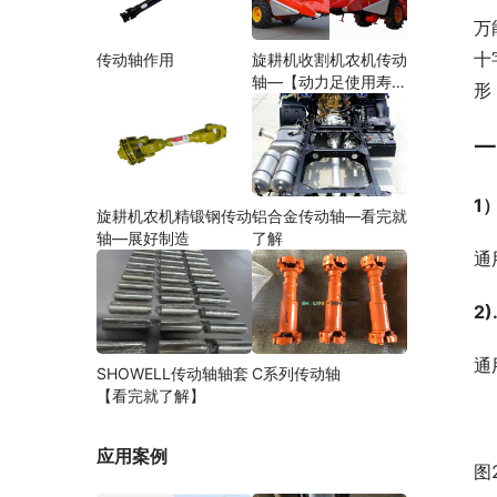
万
十
传动轴作用
旋耕机收割机农机传动
轴—【动力足使用寿命
形
久】
一
1
旋耕机农机精锻钢传动
铝合金传动轴—看完就
轴—展好制造
了解
通
2
通
SHOWELL传动轴轴套
C系列传动轴
【看完就了解】
应用案例
图