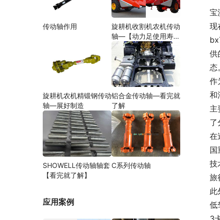
宝
现
传动轴作用
旋耕机收割机农机传动
轴—【动力足使用寿命
b
久】
供
态
作
和
旋耕机农机精锻钢传动
铝合金传动轴—看完就
轴—展好制造
了解
主
了
在
国
技
SHOWELL传动轴轴套
C系列传动轴
【看完就了解】
旅
此
应用案例
低
3