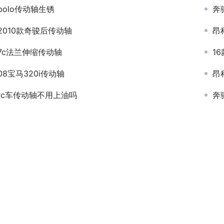
polo传动轴生锈
奔
2010款奇骏后传动轴
昂
7c法兰伸缩传动轴
1
08宝马320i传动轴
昂
rc车传动轴不用上油吗
奔