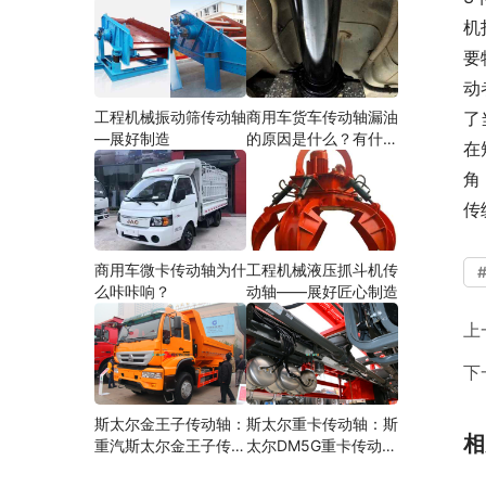
机
要
动
工程机械振动筛传动轴
商用车货车传动轴漏油
了
—展好制造
的原因是什么？有什么
在
影响？
角
传
商用车微卡传动轴为什
工程机械液压抓斗机传
么咔咔响？
动轴——展好匠心制造
上
下
斯太尔金王子传动轴：
斯太尔重卡传动轴：斯
相
重汽斯太尔金王子传动
太尔DM5G重卡传动轴
轴多少钱、价格、生产
多少钱/价格/生产厂家