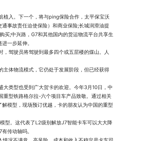
植入。下一个，将与ping保险合作，太平保宝沃
交通事故责任迫使保险）和商业保险;长城润滑油提
购买;中兴路，G7和其他国内的货运物流平台共享生
链进一步延伸。
时，驾驶员将驾驶到最多四个或五层楼的煤山。人
的主体物流模式，它仍处于发展阶段，但已经获得
大类型也受到广大贺卡的欢迎。今年3月10日，中
国重型铁路格尔拉-六个项目车产品致敬。通过相关
了解模型，现场预订优越，卡的朋友认为中国的重型
模型。这代表了L2级别解放J7智能卡车可以大大降
7有传动轴吗。
的收入情况不满意，高风险，成本和收入不稳定是卡车司