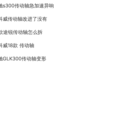
驰s300传动轴急加速异响
科威传动轴改进了没有
6款途锐传动轴怎么拆
科威18款 传动轴
驰GLK300传动轴变形