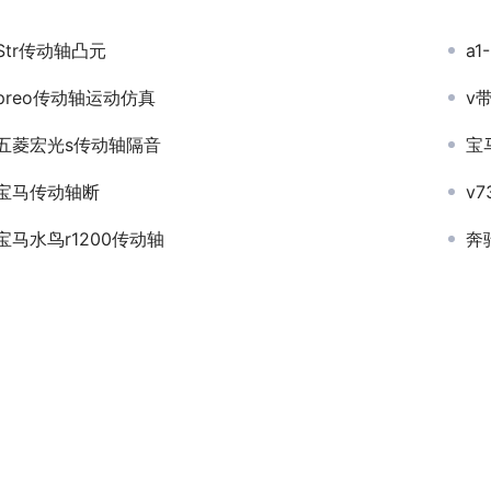
Str传动轴凸元
a
preo传动轴运动仿真
v
五菱宏光s传动轴隔音
宝
宝马传动轴断
v
宝马水鸟r1200传动轴
奔