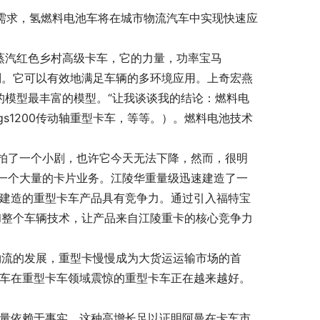
的需求，氢燃料电池车将在城市物流汽车中实现快速应
装配上蒸汽红色乡村高级卡车，它的力量，功率宝马
级别。它可以有效地满足车辆的多环境应用。上奇宏燕
的模型最丰富的模型。“让我谈谈我的结论：燃料电
s1200传动轴重型卡车，等等。）。燃料电池技术
拍了一个小剧，也许它今天无法下降，然而，很明
一个大量的卡片业务。江陵华重量级迅速建造了一
尔建造的重型卡车产品具有竞争力。通过引入福特宝
，和整个车辆技术，让产品来自江陵重卡的核心竞争力
载物流的发展，重型卡慢慢成为大货运运输市场的首
型卡车在重型卡车领域震惊的重型卡车正在越来越好。
力量依赖于事实，这种高增长足以证明阿曼在卡车市