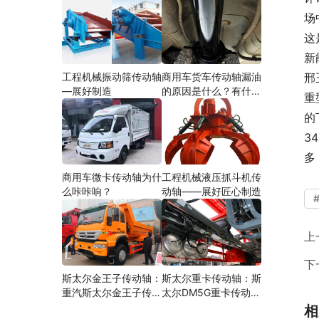
场
这
新
工程机械振动筛传动轴
商用车货车传动轴漏油
邢
—展好制造
的原因是什么？有什么
重
影响？
的
3
多
商用车微卡传动轴为什
工程机械液压抓斗机传
么咔咔响？
动轴——展好匠心制造
上
下
斯太尔金王子传动轴：
斯太尔重卡传动轴：斯
重汽斯太尔金王子传动
太尔DM5G重卡传动轴
轴多少钱、价格、生产
多少钱/价格/生产厂家
相