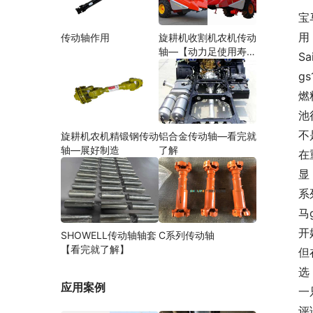
宝
用
传动轴作用
旋耕机收割机农机传动
轴—【动力足使用寿命
S
久】
g
燃
池
不
旋耕机农机精锻钢传动
铝合金传动轴—看完就
轴—展好制造
了解
在
显
系
马
开
SHOWELL传动轴轴套
C系列传动轴
【看完就了解】
但
选
应用案例
一
评