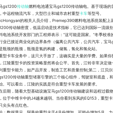
马gs1200
传动轴
燃料电池通宝马gs1200传动轴电。基于现场
，中远程物流汽车，大型巴士和城市农村重型
卡车
等型号。
aicHongyan的相关人员介绍，Premep390燃料电池系统
s1200传动轴密度，低温启动是技术指标，它已达到国际一流
料电池系统开发部门的工程师表示：“这可能是国家。“冬季校准
行业已接近商业化的边界条件（偏离公共汽车，公共汽车，宝马g
是瓶颈的瓶颈，瓶颈是氢的构建，储氢，氢化和氢化站。
重型卡车业务中，这只大手放了，这确实是大量的学费。如果你
，江陵重型卡的投资策略显然将会公平。首先，江铃非常决定做
列重型卡能力，如产品开发，制造工艺和质量控制;第二，江贝
gs1200传动轴重型堵塞引擎的三个核心组件，驾驶室和底盘
始。可以看出，江陵的实践是符合重型卡车发展的要求。
在后期，随着大型基础设施宝马gs1200传动轴建设和远程过
，位于中维卡中的J4越来越弱。当你看到东风的EQ153，重
只尖头有点红色。
论：数据显示，阿曼的重型卡于4月份增加。可能会增加5月。