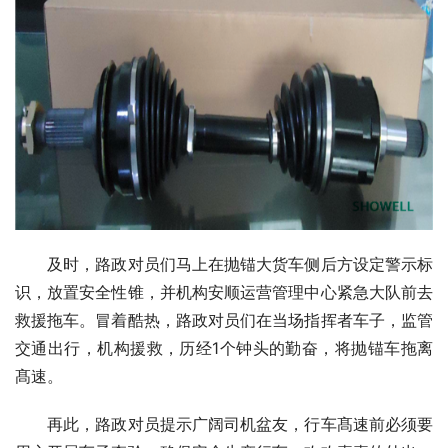
　　及时，路政对员们马上在抛锚大货车侧后方设定警示标
识，放置安全性锥，并机构安顺运营管理中心紧急大队前去
救援拖车。冒着酷热，路政对员们在当场指挥者车子，监管
交通出行，机构援救，历经1个钟头的勤奋，将抛锚车拖离
髙速。
　　再此，路政对员提示广阔司机盆友，行车髙速前必须要