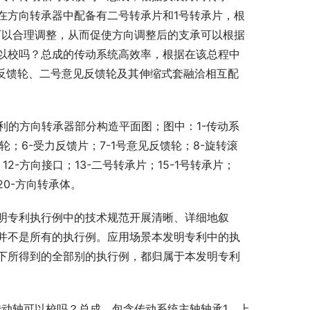
在方向转承器中配备有二号转承片和1号转承片，根
可以合理调整，从而促使方向调整后的支承可以根据
以校吗？总成的传动系统高效率，根据在该总程中
见反馈轮、二号意见反馈轮及其伸缩式套融洽相互配
利的方向转承器部分构造平面图；图中：1-传动系
轮；6-受力反馈片；7-1号意见反馈轮；8-旋转滚
12-方向接口；13-二号转承片；15-1号转承片；
20-方向转承体。
明专利执行例中的技术规范开展清晰、详细地叙
并不是所有的执行例。应用场景本发明专利中的执
下所得到的全部别的执行例，都归属于本发明专利
传动轴可以校吗？总成，包含传动系统主轴轴承1，上