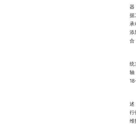
器
据
承
添
合
　
统
轴
1
　
述
行
维
　