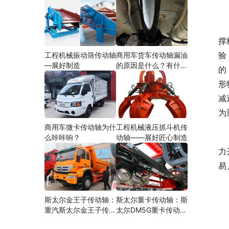
　
撑
验
工程机械振动筛传动轴
商用车货车传动轴漏油
—展好制造
的原因是什么？有什么
的
影响？
形
减
为
商用车微卡传动轴为什
工程机械液压抓斗机传
　
么咔咔响？
动轴——展好匠心制造
力
易
　
斯太尔金王子传动轴：
斯太尔重卡传动轴：斯
重汽斯太尔金王子传动
太尔DM5G重卡传动轴
轴多少钱、价格、生产
多少钱/价格/生产厂家