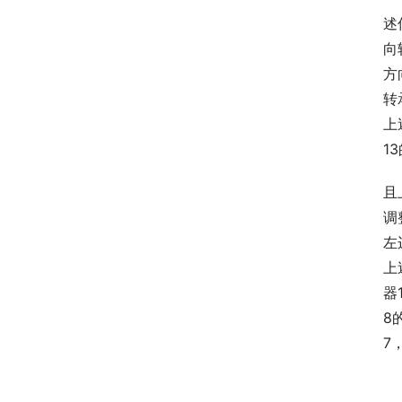
述
向
方
转
上
1
且
调
左
上
器
8
7