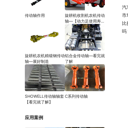
汽
市
传动轴作用
旋耕机收割机农机传动
轴—【动力足使用寿命
比
久】
吗
旋耕机农机精锻钢传动
铝合金传动轴—看完就
轴—展好制造
了解
SHOWELL传动轴轴套
C系列传动轴
【看完就了解】
应用案例