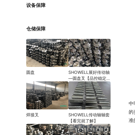
厂家
设备保障
仓储保障
圆盘
SHOWELL展好传动轴
—圆盘叉【品控稳定，
精密加工】
　
中
的
焊接叉
SHOWELL传动轴轴套
准
【看完就了解】
　