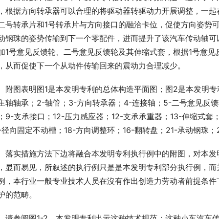
，根据方向转承器可以合理的将驱动器转驱动力开展调整，一起
二号转承片和1号转承片与方向接口的融洽卡位，促使方向姿势
动钢珠的姿势传输到下一个零配件，进而提升了该汽车传动轴可
加1号意见反馈轮、二号意见反馈轮及其伸缩式套，根据1号意
，从而促使下一个从动件传输回来的震动力合理减少。
　附图表明图1是本发明专利的总体构造平面图；图2是本发明专
主轴轴承；2-轴管；3-方向转承器；4-连接轴；5-二号意见反馈
；9-支承接口；12-压力感应器；12-支承承重器；13-伸缩式套；
8-径向固定不动槽；18-方向调整环；16-翻转盘；21-承动钢珠；
　落实措施方法下边将融合本发明专利执行例中的附图，对本发
，显而易见，所叙述的执行例只是是本发明专利部分执行例，而
例，本行业一般专业技术人员在沒有作出创造力劳动者前提条件
护的范畴。
　请参阅图1-2，本发明专利出示这种技术规范：这种小车汽车