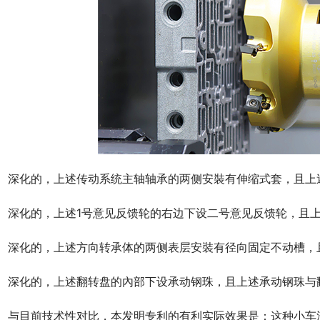
　深化的，上述传动系统主轴轴承的两侧安裝有伸缩式套，且上
　深化的，上述1号意见反馈轮的右边下设二号意见反馈轮，且
　深化的，上述方向转承体的两侧表层安裝有径向固定不动槽，
　深化的，上述翻转盘的內部下设承动钢珠，且上述承动钢珠与
　与目前技术性对比，本发明专利的有利实际效果是：这种小车