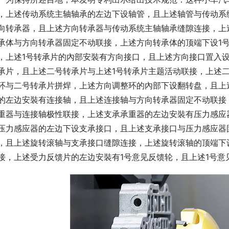
，上述传动系统主轴轴承的左边下设轴管，且上述轴管与传动系
向转承器，且上述方向转承器与传动系统主轴轴承缝隙连接，上
承体与方向转承器固定不动联接，上述方向转承体的顶端下设1
，上述1号转承片的內部安裝有方向接口，且上述方向接口置入设
承片，且上述二号转承片与上述1号转承片主题活动联接，上述
环与二号转承片拼焊，上述方向调整环的內部下设翻转盘，且上
的左边安裝有连接轴，且上述连接轴与方向转承器固定不动联接
重器与连接轴极性联接，上述支承承重器的左边安裝有压力感应
压力感应器的左边下设支承接口，且上述支承接口与压力感应器
，且上述旋转滚轴与支承接口缝隙连接，上述旋转滚轴的顶端下
接，上述受力反馈片的左边安裝有1号意见反馈轮，且上述1号意