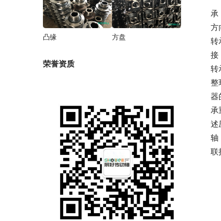
承
方
凸缘
方盘
转
接
荣誉资质
转
整
器
承
述
轴
联