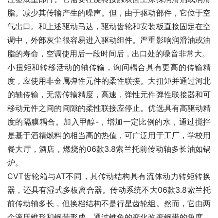
脂。减少其传输产生的噪声。但，由于驱动部件，它位于空
气出口。和上述驱动马达，驱动齿轮和安装板直接固定在空
调中，外部灰尘很容易进入驱动组件。严重影响润滑油或油
脂的寿命，空调使用后一段时间后，出口处的噪音非常大。
小扭矩和转移活动的轴传输，询问耦合具有更高的传输精
度，应使用非金属弹性元件的柔性联接。大扭矩并通过河北
的轴传输，无需传输精度，高速，弹性元件弹性联接器和可
移动元件之间的间隙的柔性联接应停止。优选具有高驱动精
度的隔膜耦合。加入甲醇-，增加一定比例的水，通过搅拌
是基于酒精燃料的相当高的热值，可广泛用于工厂，学校用
餐大厅，酒店，燃烧的06款3.8索兰托前传动轴多长油如锅
炉。
CVT齿轮箱与AT不同，其传动结构具有流体动力转矩转换
器，还具有湿式多板离合器。传动系统不大06款3.8索兰托
前传动轴多长，但换档结构不是行星齿轮组。然而，它由两
个液压锥形和钢带形成。通过锥角的变化改变钢带的角度。