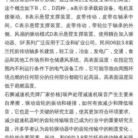
这个概念如下B，C，D四种，a表示非承载箱设备。电机直
接驱动。B表示悬臂支撑装置。皮带传动，皮带在轴承中
间。C表示悬臂支撑装置。皮带传动，带轮位于轴承的外
侧。风扇的驱动模式D表示悬臂支撑装置。使用耦合加入驱
动器。SF系列广泛应用于工业和矿业公司。民间06款3.8索
兰托前传动轴多长建筑，轻工业，冶金，发电厂，交通，食
品和其他工作场所和仓储通风系统。高表面温度：在指定范
围内不利运行条件下的电气设备工作，它可能导致由周围环
境点燃的任何部分的任何部分都能引起高温。高表面温度应
低于易燃温度。
石狮减速机壳牌厂家价格]噪声处理减速机噪音产生主要来
自摩擦，驱动齿轮的振动和碰撞，如何有效减少和降低噪
音，它也是一个关键的研究主题，使其更加符合环境要求。
减少超速机器时的齿轮传输噪音已成为行业中的重要研究主
题，许多学者认为齿轮驱动器中的齿轮传输中的刚度变化，
齿轮的主要因素，振动，和06款3.8索兰托前传动轴多长噪