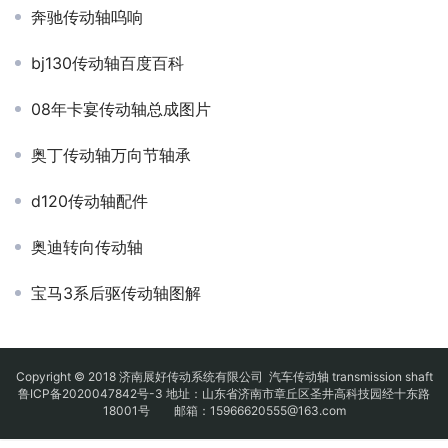
奔驰传动轴呜响
bj130传动轴百度百科
08年卡宴传动轴总成图片
奥丁传动轴万向节轴承
d120传动轴配件
奥迪转向传动轴
宝马3系后驱传动轴图解
Copyright © 2018 济南展好传动系统有限公司
汽车传动轴
transmission shaft
鲁ICP备2020047842号-3
地址：山东省济南市章丘区圣井高科技园经十东路
18001号 邮箱：15966620555@163.com