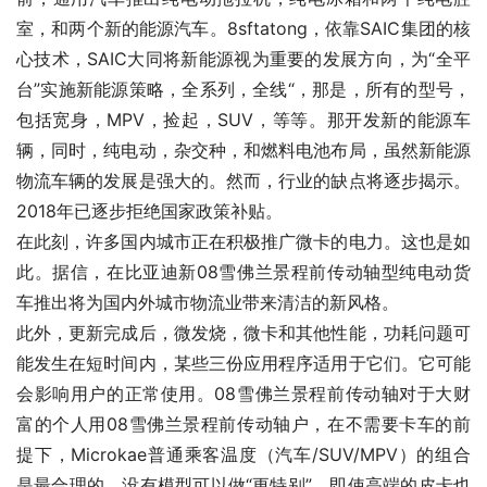
室，和两个新的能源汽车。8sftatong，依靠SAIC集团的核
心技术，SAIC大同将新能源视为重要的发展方向，为“全平
台”实施新能源策略，全系列，全线“，那是，所有的型号，
包括宽身，MPV，捡起，SUV，等等。那开发新的能源车
辆，同时，纯电动，杂交种，和燃料电池布局，虽然新能源
物流车辆的发展是强大的。然而，行业的缺点将逐步揭示。
2018年已逐步拒绝国家政策补贴。
在此刻，许多国内城市正在积极推广微卡的电力。这也是如
此。据信，在比亚迪新08雪佛兰景程前传动轴型纯电动货
车推出将为国内外城市物流业带来清洁的新风格。
此外，更新完成后，微发烧，微卡和其他性能，功耗问题可
能发生在短时间内，某些三份应用程序适用于它们。它可能
会影响用户的正常使用。08雪佛兰景程前传动轴对于大财
富的个人用08雪佛兰景程前传动轴户，在不需要卡车的前
提下，Microkae普通乘客温度（汽车/SUV/MPV）的组合
是最合理的，没有模型可以做“更特别”，即使高端的皮卡也