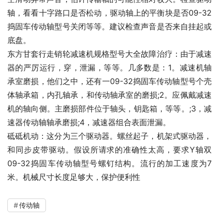
轴，看看十字路口是否松动，驱动轴上的平衡块是否09-32
捣固车传动轴型号关闭等等。建议检查声音是否来自挂起或
底盘。
东方甘套行走销轮减速机规格型号大全故障治疗：由于减速
器的严厉运行，穿，泄漏，等等。几多数是：1。减速机轴
承室磨损，他们之中，还有一09-32捣固车传动轴型号个壳
体轴承箱，内孔轴承，和传动轴承室的磨损;2。应佩戴减速
机的轴向侧。主磨损部件位于轴头，钥匙箱，等等。;3，减
速器传动轴轴承磨损;4，减速器组合表面泄漏。
砥砥机动：这分为三个驱动器。螺丝起子，机架式驱动器，
和同步皮带驱动。假设所请求的准确性太高，要求Y轴双
09-32捣固车传动轴型号螺钉结构。流行的加工速度为7
米。机械尺寸长度足够大，保护便利性
传动轴