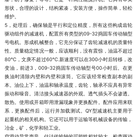
形状，合理的设计，结构紧凑，安装方便，操作简单，轻松
维护。
5，处理后，确保轴是平行和定位精度，所有这些构成齿轮
驱动组件的减速机，配置所有类型的09-32捣固车传动轴型
号电机。形成机械整合，它充分保证了齿轮减速机的质量特
性。质量稳定情况一般，应该顺利，没有震惊，油温不超过
80°C，文庚不超过60°C.新速度可以在300小时后转移，改
变油，前进3，009-32捣固车传动轴型号00小时后。在更
换油时清除内壁和内壁和滚筒。它应该经常检查副本的副
本。油位上下，油温和轴承温度，齿轮，轴承不应具有异常
振动和噪音。清洁接头减速器的外观。透气插头不会渗透。
散热。使用或开箱即用泄漏现象并更换配件。配件应用来联
系，更换配件后，运行并加载测试。QY型减速机主要用于
起重机的相关机构。它还可以用于运输等机械设备的传输，
冶金，矿，化学和轻工业。
空滑动异常声音，估计传输轴的可能性相对较大。检查驱动