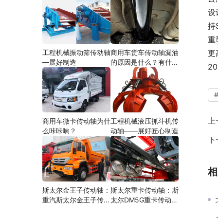
设
持
重
工程机械振动筛传动轴
商用车货车传动轴漏油
更
—展好制造
的原因是什么？有什么
2
影响？
上
商用车微卡传动轴为什
工程机械液压抓斗机传
么咔咔响？
动轴——展好匠心制造
下
相
斯太尔金王子传动轴：
斯太尔重卡传动轴：斯
重汽斯太尔金王子传动
太尔DM5G重卡传动轴
轴多少钱、价格、生产
多少钱/价格/生产厂家