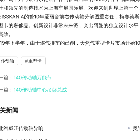
计和领先的制造技术为上海车展国际展。欢迎来到世界上第一个。作
SISSKANIA的繁10年爱丽舍前右传动轴分解图重责任，梅赛
型卡的奢侈品。创新设计非常未来派，突出阿曼的独立设计水平
高效。
019年下半年，由于煤气推车的己酮，天然气重型卡片市场开始1
传动轴
重型卡
一篇：
140传动轴万能节
一篇：
140传动轴中心吊架总成
关新闻
北汽威旺传动轴异响
奥