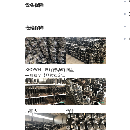
厂家
设备保障
仓储保障
SHOWELL展好传动轴
圆盘
—圆盘叉【品控稳定，
精密加工】
后轴头
凸缘