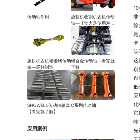
1
非
传动轴作用
旋耕机收割机农机传动
轴—【动力足使用寿命
徐
久】
是
卡
等
这
旋耕机农机精锻钢传动
铝合金传动轴—看完就
轴—展好制造
了解
创
创
低
应
化
SHOWELL传动轴轴套
C系列传动轴
【看完就了解】
它
峰
应用案例
先
云