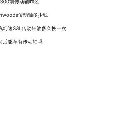
lk300前传动轴咋装
omwoods传动轴多少钱
汽幻速S3L传动轴油多久换一次
马后驱车有传动轴吗