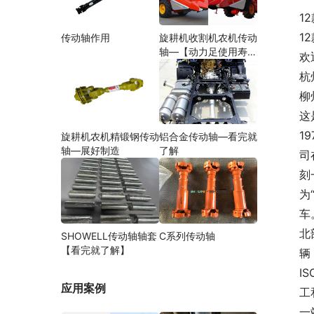
1
1
传动轴作用
旋耕机收割机农机传动
轴—【动力足使用寿命
欢
久】
杭
柳
这
1
旋耕机农机精锻钢传动
铝合金传动轴—看完就
轴—展好制造
了解
司
刻
为
车
北
SHOWELL传动轴轴套
C系列传动轴
【看完就了解】
辆
I
应用案例
工
一