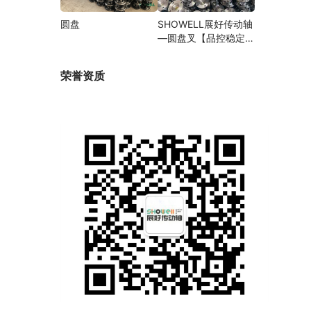
圆盘
SHOWELL展好传动轴
—圆盘叉【品控稳定，
精密加工】
荣誉资质