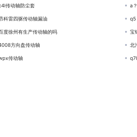
c4l传动轴防尘套
a
昂科雷四驱传动轴漏油
q
百度徐州有生产传动轴的吗
宝
4008方向盘传动轴
北
wpx传动轴
q