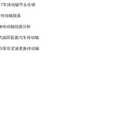
？7车传动轴节头生锈
5 传动轴脱落
钢传动轴扭振分析
汽福田驭菱汽车传动轴
70l英菲尼迪更换传动轴