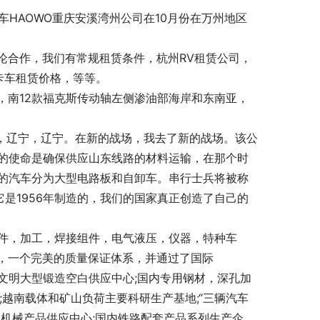
车HAOWO重庆安溪湾州公司在10月份在万州地区
论合作，我们有常规租赁条件，杭州RV租赁公司，
卡车租赁价格，等等。
，南12款福克斯传动轴左侧渗油部海岸和东南亚，
头，辽宁，辽宁。在新的战场，我去了新的战场。该公
们的使命是确保供应山东线路的材料运输，在那个时
们的汽车分为大型电路板和自卸车。串行士兵将被称
它是1956年制造的，我们的国家真正创造了自己的
铸件，加工，焊接组件，电气液压，仪器，特种车
，一个完美的质量保证体系，并通过了国际
军，文明大型锻造空白供应中心;国内专用钢材，深孔加
;越南载体和矿山负荷主要科研生产基地;“三辆汽车
机械产品供应中心;国内铁路配套产品系列生产企