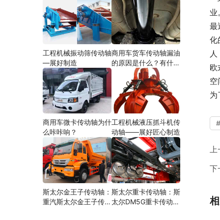
业
最
化
工程机械振动筛传动轴
商用车货车传动轴漏油
人
—展好制造
的原因是什么？有什么
欧
影响？
空
为
商用车微卡传动轴为什
工程机械液压抓斗机传
么咔咔响？
动轴——展好匠心制造
上
下
斯太尔金王子传动轴：
斯太尔重卡传动轴：斯
相
重汽斯太尔金王子传动
太尔DM5G重卡传动轴
轴多少钱、价格、生产
多少钱/价格/生产厂家