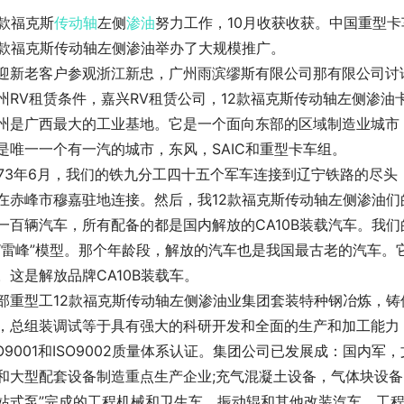
2款福克斯
传动轴
左侧
渗油
努力工作，10月收获收获。中国重型卡
2款福克斯传动轴左侧渗油举办了大规模推广。
迎新老客户参观浙江新忠，广州雨滨缪斯有限公司那有限公司讨
州RV租赁条件，嘉兴RV租赁公司，12款福克斯传动轴左侧渗油
州是广西最大的工业基地。它是一个面向东部的区域制造业城市
是唯一一个有一汽的城市，东风，SAIC和重型卡车组。
973年6月，我们的铁九分工四十五个军车连接到辽宁铁路的尽
在赤峰市穆嘉驻地连接。然后，我12款福克斯传动轴左侧渗油
一百辆汽车，所有配备的都是国内解放的CA10B装载汽车。我
“雷峰”模型。那个年龄段，解放的汽车也是我国最古老的汽车。
。这是解放品牌CA10B装载车。
部重型工12款福克斯传动轴左侧渗油业集团套装特种钢冶炼，
，总组装调试等于具有强大的科研开发和全面的生产和加工能力
SO9001和ISO9002质量体系认证。集团公司已发展成：国内
和大型配套设备制造重点生产企业;充气混凝土设备，气体块设备
站式泵”完成的工程机械和卫生车，振动辊和其他改装汽车，工程