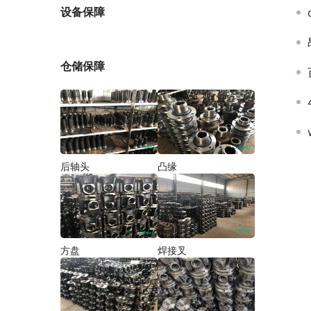
厂家
设备保障
仓储保障
后轴头
凸缘
方盘
焊接叉