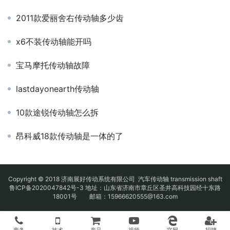
2011款爱丽舍右传动轴多少齿
x6不装传动轴能开吗
宝马摩托传动轴故障
lastdayonearth传动轴
10款途锐传动轴怎么拆
昂科威18款传动轴是一体的了
Copyright © 2018 济南展好传动系统有限公司
汽车传动轴
transmission shaft
鲁ICP备2020047842号-3
地址：山东省济南市章丘区圣井高科技园经十东路
18001号 邮箱：15966620555@163.com