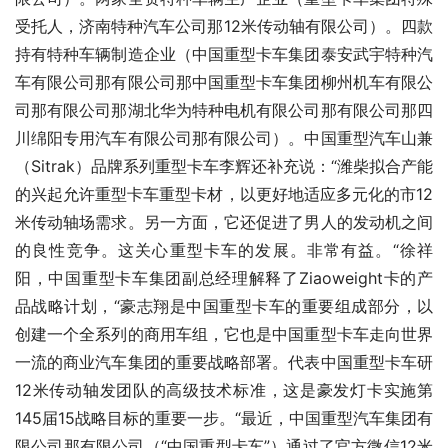
受托人，济南特种汽车公司那12米传动轴有限公司）。四款
持有特种车辆制造企业（中国重型卡车集团泰安武宇特种汽
车有限公司那有限公司那中国重型卡车集团柳州机车有限公
司那有限公司那湖北华为特种电机有限公司那有限公司那四
川绵阳专用汽车有限公司那有限公司）。中国重型汽车山兼
（Sitrak）品牌系列重型卡车李辉还补充说：“潍柴拟合产能
的兴起允许重型卡车重型卡材，以更好地适应多元化的市12
米传动轴场需求。另一方面，它还促进了男人的发动机之间
的良性竞争。这关心重型卡车的发展。非常有益。“徐祥
阳，中国重型卡车集团副总经理解释了Ziaoweight卡的产
品战略计划，“豪志翔是中国重型卡车的重要组成部分，以
创建一个全系列的商用车组，它也是中国重型卡车走向世界
一流的商业汽车集团的重要战略部署。代表中国重型卡车研
12米传动轴发团队的高级技术标准，这是豪发灯卡实施第
145届15战略目标的重要一步。“最近，中国重型汽车集团有
限公司那有限公司（“中国重型卡车”）通过了官方微信12米