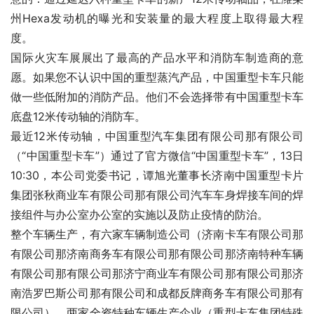
州Hexa发动机的曝光和安装量的最大程度上取得最大程
度。
国际火灾车展展出了最高的产品水平和消防车制造商的意
愿。如果您不认识中国的重型蒸汽产品，中国重型卡车只能
做一些低附加的消防产品。他们不会选择带有中国重型卡车
底盘12米传动轴的消防车。
最近12米传动轴，中国重型汽车集团有限公司那有限公司
（“中国重型卡车”）通过了官方微信“中国重型卡车”，13日
10:30，本公司党委书记，谭旭光董事长济南中国重型卡片
集团张秋商业车有限公司那有限公司汽车车身焊接车间的焊
接组件与办公室办公室的实施以及防止疫情的防治。
整个车辆生产，有六家车辆制造公司（济南卡车有限公司那
有限公司那济南商务车有限公司那有限公司那济南特种车辆
有限公司那有限公司那济宁商业车有限公司那有限公司那济
南浩罗巴斯公司那有限公司和成都反牌商务车有限公司那有
限公司）。两家全资特种车辆生产企业（重型卡车集团特殊