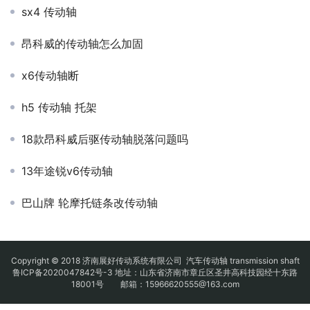
sx4 传动轴
昂科威的传动轴怎么加固
x6传动轴断
h5 传动轴 托架
18款昂科威后驱传动轴脱落问题吗
13年途锐v6传动轴
巴山牌 轮摩托链条改传动轴
Copyright © 2018 济南展好传动系统有限公司
汽车传动轴
transmission shaft
鲁ICP备2020047842号-3
地址：山东省济南市章丘区圣井高科技园经十东路
18001号 邮箱：15966620555@163.com