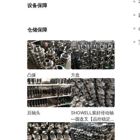
厂家
设备保障
仓储保障
凸缘
方盘
后轴头
SHOWELL展好传动轴
—圆盘叉【品控稳定，
精密加工】