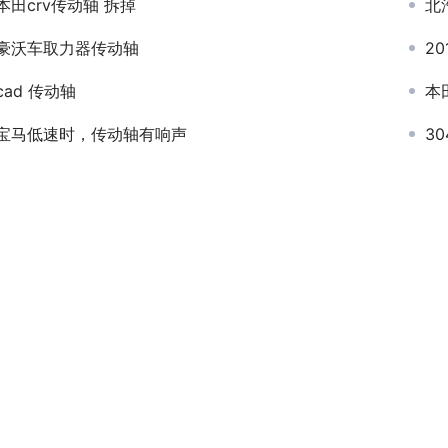
本田crv传动轴 拆掉
北
豪沃车取力器传动轴
2
cad 传动轴
本
宝马低速时，传动轴有响声
3