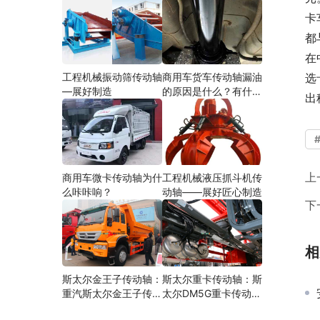
卡
都
在
工程机械振动筛传动轴
商用车货车传动轴漏油
选
—展好制造
的原因是什么？有什么
出
影响？
上
商用车微卡传动轴为什
工程机械液压抓斗机传
么咔咔响？
动轴——展好匠心制造
下
相
斯太尔金王子传动轴：
斯太尔重卡传动轴：斯
重汽斯太尔金王子传动
太尔DM5G重卡传动轴
轴多少钱、价格、生产
多少钱/价格/生产厂家