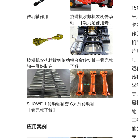
1
来
传动轴作用
旋耕机收割机农机传动
轴—【动力足使用寿命
卡
久】
作
机
片
1
旋耕机农机精锻钢传动
铝合金传动轴—看完就
轴—展好制造
了解
运
该
坐
美
最
SHOWELL传动轴轴套
C系列传动轴
【看完就了解】
地
三
应用案例
他
元