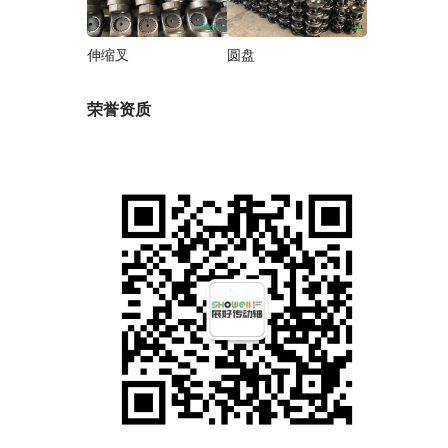
伸缩叉
圆盘
荣誉资质