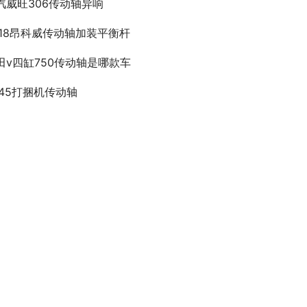
汽威旺306传动轴异响
018昂科威传动轴加装平衡杆
田v四缸750传动轴是哪款车
045打捆机传动轴