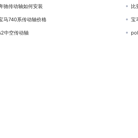
奔驰传动轴如何安装
比
宝马740系传动轴价格
宝
s2中空传动轴
p