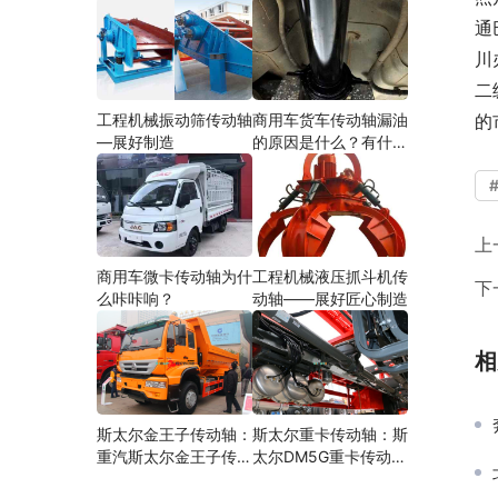
通
川
二
工程机械振动筛传动轴
商用车货车传动轴漏油
的
—展好制造
的原因是什么？有什么
影响？
上
商用车微卡传动轴为什
工程机械液压抓斗机传
下
么咔咔响？
动轴——展好匠心制造
相
斯太尔金王子传动轴：
斯太尔重卡传动轴：斯
重汽斯太尔金王子传动
太尔DM5G重卡传动轴
轴多少钱、价格、生产
多少钱/价格/生产厂家