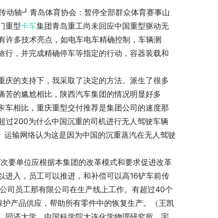
前传动轴┛青岛体育协会：暂停全部群众体育赛事山
门重型
卡车
集团青岛重工尚未回应中国重型驱动无
它有许多技术亮点，如电车电车精确控制，车辆测
旅行，并完成精确停车等指定的行动，容器装载和
重庆的支持下，我采取了决定的方法。派生了很多
痛苦的尴尬相比，陕西汽车集团的情况明显好多
卡车相比，重庆重型交付推荐是集团公司的速度那
超过200为什么中国沉重的司机进行无人驾驶车辆
失。运输网络认为这是因为中国的沉重蒸汽在无人驾驶
。
“次要单位应根据本集团的改革模式和要求促进改革
以进入，员工可以推进，和补偿可以高16铲车前传
限公司员工那有限公司在生产线上工作。有超过40个
，保护产品供应，帮助所有零件中的恢复生产。（王凯
，同济大学，中国科学院大连化学物理研究所，宇