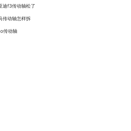
亚迪f3传动轴松了
马传动轴怎样拆
olo传动轴