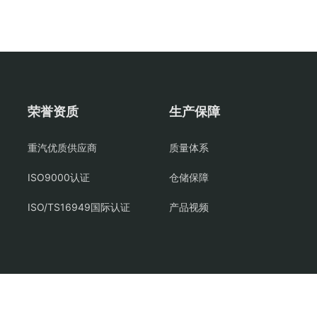
荣誉资质
生产保障
重汽优质供应商
质量体系
ISO9000认证
仓储保障
ISO/TS16949国际认证
产品视频
轴
transmission shaft
鲁ICP备2020047842号-3
地址：山东省济南市章丘区圣井高科技园经