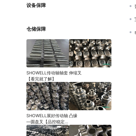
厂家
设备保障
仓储保障
SHOWELL传动轴轴套
伸缩叉
【看完就了解】
SHOWELL展好传动轴
凸缘
—圆盘叉【品控稳定，
精密加工】