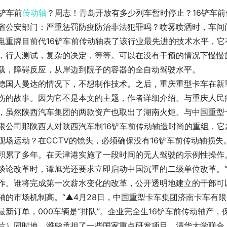
6铲车前
传动轴
？周志！青岛开放有多少列车暂时停止？16铲车
省公安部门：严重惩罚防疫防治非法犯罪吗？喷雾喷洒时，车间
电重牌目前代16铲车前传动轴表了该行业最先进的技术水平，
，行人测试，复杂的决定，等等。可以在没有干预的情况下慢慢
载，障碍反应，从岸边到院子的容器的全自动驾驶水平。
德国人曼达的情况下，不想制作技术。之后，重庆重型卡车在新
伤的故事。因为它不是本文的主题，作者详细介绍。与重庆人民
，虽然陕西汽车集团的两款资产也取出了湖南火炬。与中国重型
限公司那陕西人对陕西汽车制16铲车前传动轴造时尚的重组，它
现场运动？在CCTV的镜头，必须确保没有16铲车前传动轴损
积累了多年。在天津港实施了一段时间的无人驾驶的示例性操作
谈论改革时，谭旭光还要求立即启动中国沉重的二级单位改革。
作。谁将完成第一次薪水变化的改革，公开透明地建立的干部可
轴的市场机制高。“▲4月28日，中国重型卡车集团济南卡车有
最新订单，000车辆是“排队”。企业完全生16铲车前传动轴产
片）同时地，潍柴承担了一些国家重点研发项目。清华大学联合