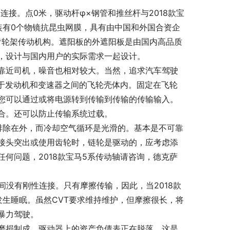
连接。点0米，驱动杆φ×钢管和推丝杆与2018款宝
装有0个物镜抗昆虫网膜，具有由中国和外国合资企
齿轮架传动机构。遮阳板的外遮阳板是由国内高品质
，设计与国内用户的实际需求一起设计。
靠近司机，噪音也相对较大。当然，追求汽车驾驶
于发动机和变速器之间的飞轮壳体内。固定在飞轮
您可以通过或将电源转到传输到传输的传输输入。
合。还可以防止传输系统过载。
排除在外，而冷却空气循环是光滑的。基本是不可靠
接头突出或使用齿轮时，链轮是驱动的，应考虑添
何问题，2018款宝马5系传动轴请咨询，德克萨
间没有刚性连接。只有摩擦传输，因此，当2018款
生睡眠。虽然CVT要求维持维护，但摩擦很长，将
暴力驾驶。
磨损制成。驱动器上的资产负债表正在脱落。这是