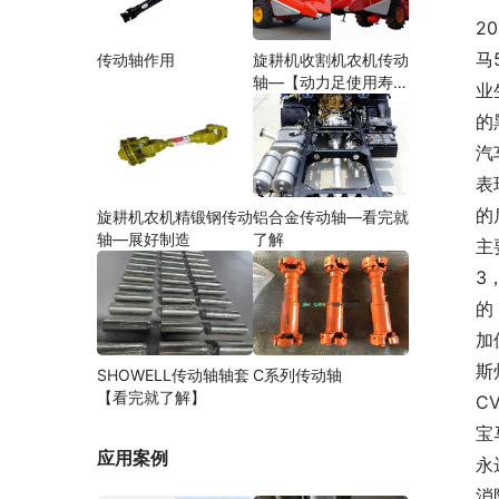
2
马
传动轴作用
旋耕机收割机农机传动
轴—【动力足使用寿命
业
久】
的
汽
表
的
旋耕机农机精锻钢传动
铝合金传动轴—看完就
轴—展好制造
了解
主
3
的
加
斯
SHOWELL传动轴轴套
C系列传动轴
【看完就了解】
C
宝
应用案例
永
消