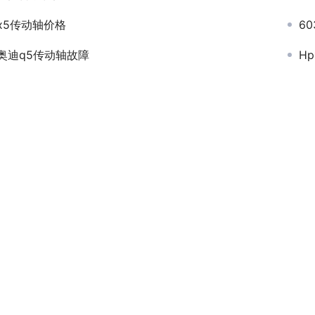
x5传动轴价格
6
奥迪q5传动轴故障
H