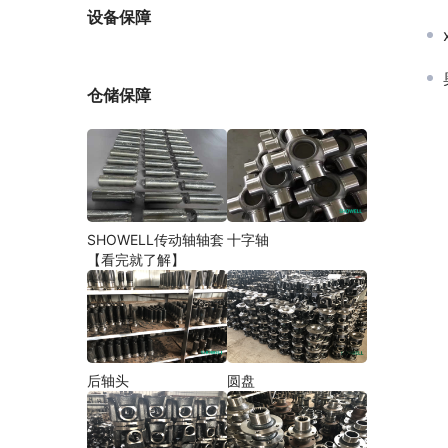
厂家
设备保障
仓储保障
SHOWELL传动轴轴套
十字轴
【看完就了解】
后轴头
圆盘