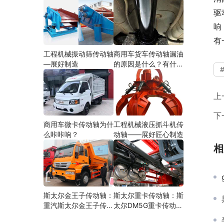
驱
响
有
工程机械振动筛传动轴
商用车货车传动轴漏油
—展好制造
的原因是什么？有什么
影响？
上
下
商用车微卡传动轴为什
工程机械液压抓斗机传
么咔咔响？
动轴——展好匠心制造
相
斯太尔金王子传动轴：
斯太尔重卡传动轴：斯
重汽斯太尔金王子传动
太尔DM5G重卡传动轴
轴多少钱、价格、生产
多少钱/价格/生产厂家