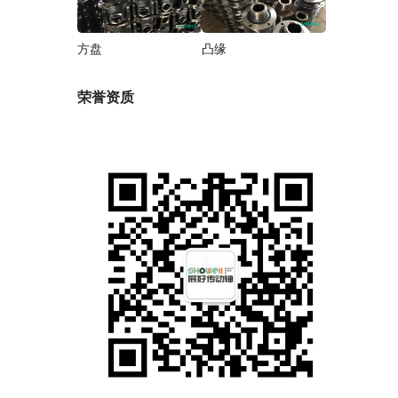
方盘
凸缘
荣誉资质