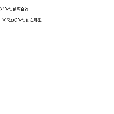
033传动轴离合器
p1005送纸传动轴在哪里