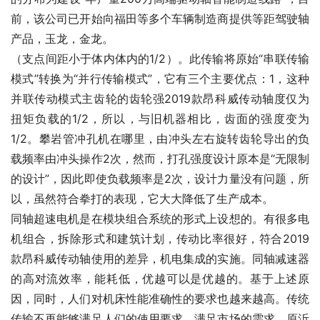
前，该公司已开始向福田等多个车辆制造商提供等距驾驶轴
产品，玉龙，金龙。
（支点间距小于体内体内的1/2）。此传输将原始“串联传输
模式”转换为“并行传输模式”，它有三个主要优点：1，这种
并联传动模式主齿轮的齿轮强2019款昂科威传动轴度仅为
扭矩负载的1/2，所以，与旧机器相比，齿面的强度变为
1/2。攀岩管冲孔机在哪里，由冲头左右旋转齿轮导出的负
载频率由冲头操作2次，然而，打孔强度设计原本是“无限制
的设计”，因此即使负载频率是2次，设计力量没有问题，所
以，虽然符合拳打的表现，它大大降低了生产成本。
同轴超速电机是在模块组合系统的形式上设想的。有很多电
机组合，拆除形式和建筑计划，传动比率很好，符合2019
款昂科威传动轴使用的差异，机电集成的实施。同轴减速器
的高对流效率，能耗低，优越可以是优越的。基于上述原
因，同时，人们对机床性能准确性的要求也越来越高。传统
传输不再能够满足人们的使用要求。满足市场的需求，原沂