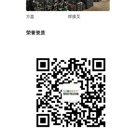
方盘
焊接叉
荣誉资质