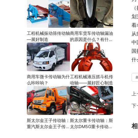
（
划
着
工程机械振动筛传动轴
商用车货车传动轴漏油
从
—展好制造
的原因是什么？有什么
中
影响？
国
什
商用车微卡传动轴为什
工程机械液压抓斗机传
么咔咔响？
动轴——展好匠心制造
上
下
斯太尔金王子传动轴：
斯太尔重卡传动轴：斯
相
重汽斯太尔金王子传动
太尔DM5G重卡传动轴
轴多少钱、价格、生产
多少钱/价格/生产厂家