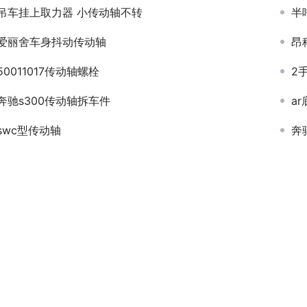
吊车挂上取力器 小传动轴不转
半
爱丽舍车身抖动传动轴
昂
50011017传动轴螺栓
2
奔驰s300传动轴拆车件
a
swc型传动轴
奔