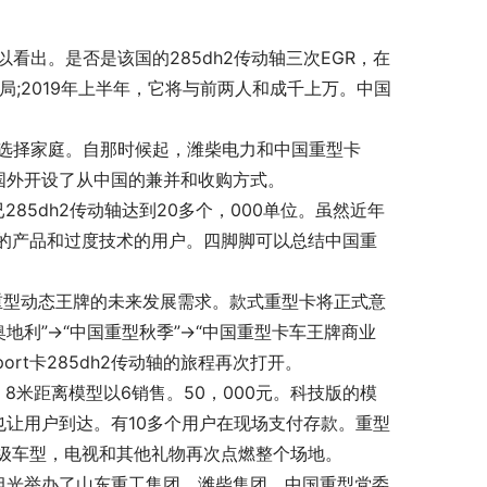
以看出。是否是该国的285dh2传动轴三次EGR，在
局;2019年上半年，它将与前两人和成千上万。中国
能选择家庭。自那时候起，潍柴电力和中国重型卡
向国外开设了从中国的兼并和收购方式。
85dh2传动轴达到20多个，000单位。虽然近年
的产品和过度技术的用户。四脚脚可以总结中国重
重型动态王牌的未来发展需求。款式重型卡将正式意
了“奥地利”→“中国重型秋季”→“中国重型卡车王牌商业
ort卡285dh2传动轴的旅程再次打开。
米距离模型以6销售。50，000元。科技版的模
也让用户到达。有10多个用户在现场支付存款。重型
级车型，电视和其他礼物再次点燃整个场地。
旭光举办了山东重工集团，潍柴集团，中国重型党委