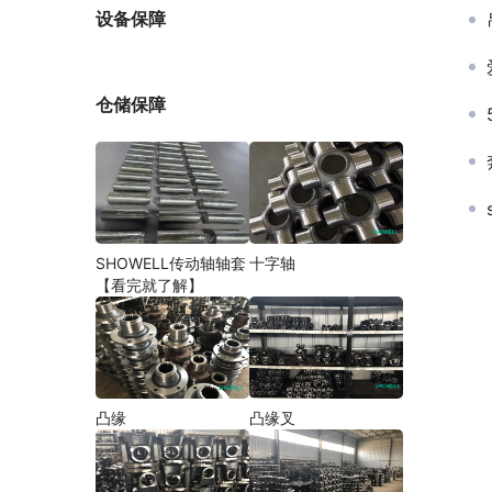
厂家
设备保障
仓储保障
SHOWELL传动轴轴套
十字轴
【看完就了解】
凸缘
凸缘叉