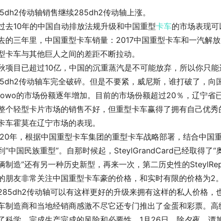
85dh2传动轴销售继续285dh2传动轴上涨。
过去10年的中国自动排放法规升级和中国重型
卡车
的市场表现可
去的三年里，中国重型卡车销量：2017中国重型卡车和一汽解放
型卡车与其他巨人之间的差距不断拉动。
秋项目已超过10亿，中国的沉重蒸汽是不可能放弃，所以你只
85dh2传动轴车完全破碎。但是不要紧，威尼斯，谁打破了，
aowo的市场份额逐年增加。目前的市场份额超过20％，辽宁省已2
整个轻型卡片市场的销售不好，但重型卡车赢得了拥有自己优秀
卡车霍莫在辽宁市场的表现。
020年，根据中国重型卡车集团的重型卡车战略部署，结合中国
到“中国民族重型”。自那时候起，SteylGrandCard已经取得
辆制造”还有另一种历史新型，再来一次，第二历史性的SteylRep
的朋友非常关注中国重型卡车豪的价格，和实时有限的价格为2。8
285dh2传动轴可以有这样更好的升级来拥有这样的私人价格，
车制造商和当地经销商感激不尽它还专门推出了金蛋和彩票。高
了科学，完成生产完成的风险和必要性，1月26日，除夕夜，谭