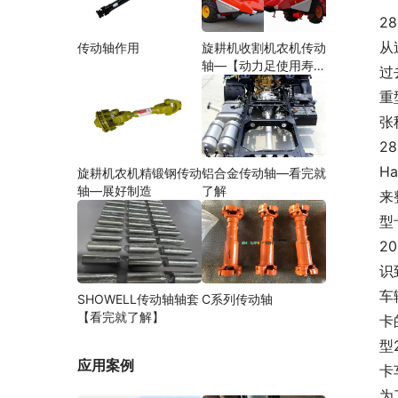
2
从
传动轴作用
旋耕机收割机农机传动
轴—【动力足使用寿命
过
久】
重
张
2
H
旋耕机农机精锻钢传动
铝合金传动轴—看完就
轴—展好制造
了解
来
型
2
识
车
SHOWELL传动轴轴套
C系列传动轴
【看完就了解】
卡
型
应用案例
卡
为