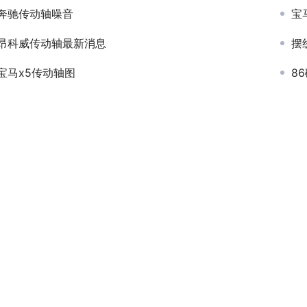
奔驰传动轴噪音
宝
昂科威传动轴最新消息
摆
宝马x5传动轴图
8