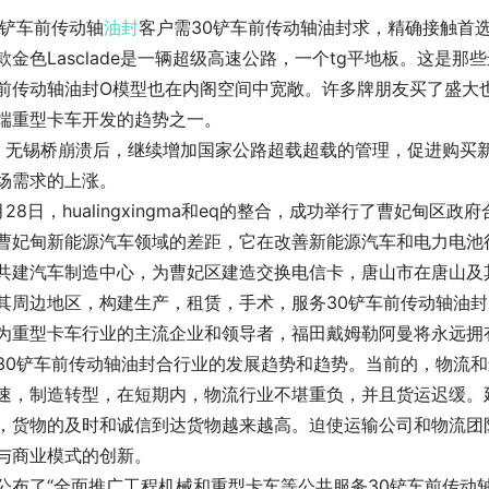
0铲车前传动轴
油封
客户需30铲车前传动轴油封求，精确接触首
款金色Lasclade是一辆超级高速公路，一个tg平地板。这是那
前传动轴油封O模型也在内阁空间中宽敞。许多牌朋友买了盛大
端重型卡车开发的趋势之一。
，无锡桥崩溃后，继续增加国家公路超载超载的管理，促进购买新
场需求的上涨。
月28日，hualingxingma和eq的整合，成功举行了曹妃
曹妃甸新能源汽车领域的差距，它在改善新能源汽车和电力电池
共建汽车制造中心，为曹妃区建造交换电信卡，唐山市在唐山及
其周边地区，构建生产，租赁，手术，服务30铲车前传动轴油封
为重型卡车行业的主流企业和领导者，福田戴姆勒阿曼将永远拥有
30铲车前传动轴油封合行业的发展趋势和趋势。当前的，物流
速，制造转型，在短期内，物流行业不堪重负，并且货运迟缓。
，货物的及时和诚信到达货物越来越高。迫使运输公司和物流团
与商业模式的创新。
公布了“全面推广工程机械和重型卡车等公共服务30铲车前传动