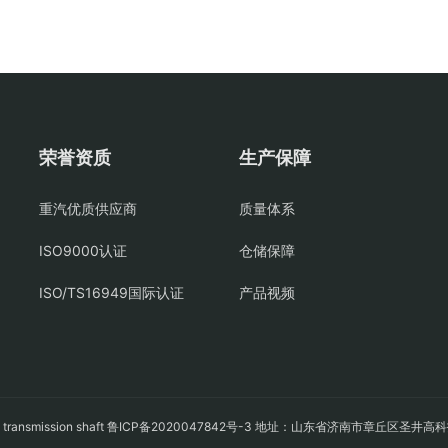
荣誉资质
生产保障
重汽优质供应商
质量体系
ISO9000认证
仓储保障
ISO/TS16949国际认证
产品视频
轴
transmission shaft
鲁ICP备2020047842号-3
地址：山东省济南市章丘区圣井高科技园经