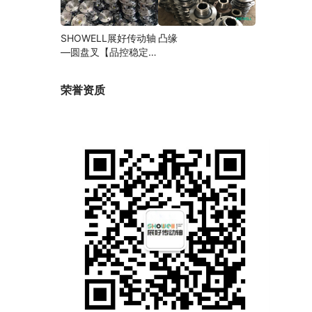
SHOWELL展好传动轴
凸缘
—圆盘叉【品控稳定，
精密加工】
荣誉资质