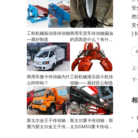
安
然
安
工程机械振动筛传动轴
商用车货车传动轴漏油
[
—展好制造
的原因是什么？有什么
影响？
上
商用车微卡传动轴为什
工程机械液压抓斗机传
下
么咔咔响？
动轴——展好匠心制造
相
斯太尔金王子传动轴：
斯太尔重卡传动轴：斯
重汽斯太尔金王子传动
太尔DM5G重卡传动轴
轴多少钱、价格、生产
多少钱/价格/生产厂家