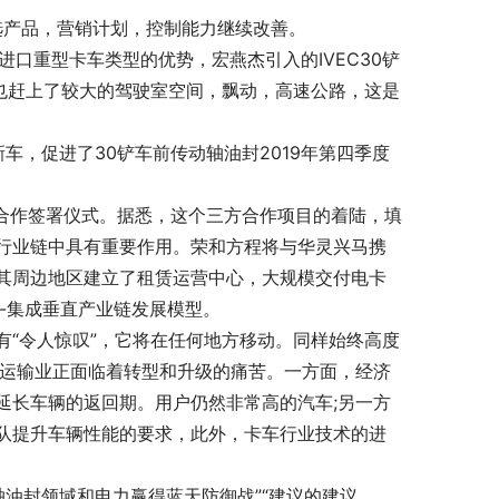
选产品，营销计划，控制能力继续改善。
些进口重型卡车类型的优势，宏燕杰引入的IVEC30铲
也赶上了较大的驾驶室空间，飘动，高速公路，这是
车，促进了30铲车前传动轴油封2019年第四季度
甸区政府合作签署仪式。据悉，这个三方合作项目的着陆，填
行业链中具有重要作用。荣和方程将与华灵兴马携
其周边地区建立了租赁运营中心，大规模交付电卡
-集成垂直产业链发展模型。
“令人惊叹”，它将在任何地方移动。同样始终高度
和运输业正面临着转型和升级的痛苦。一方面，经济
延长车辆的返回期。用户仍然非常高的汽车;另一方
队提升车辆性能的要求，此外，卡车行业技术的进
轴油封领域和电力赢得蓝天防御战”“建议的建议。