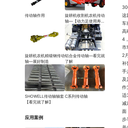
3
这
传动轴作用
旋耕机收割机农机传动
轴—【动力足使用寿命
车
久】
高
4
市
2
旋耕机农机精锻钢传动
铝合金传动轴—看完就
轴—展好制造
了解
补
手
及
作
适
SHOWELL传动轴轴套
C系列传动轴
【看完就了解】
减
面
应用案例
步
并