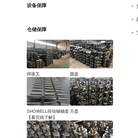
厂家
设备保障
仓储保障
焊接叉
圆盘
SHOWELL传动轴轴套
方盘
【看完就了解】