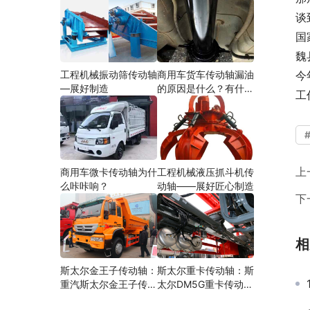
谈
国
魏
工程机械振动筛传动轴
商用车货车传动轴漏油
今
—展好制造
的原因是什么？有什么
工
影响？
上
商用车微卡传动轴为什
工程机械液压抓斗机传
么咔咔响？
动轴——展好匠心制造
下
相
斯太尔金王子传动轴：
斯太尔重卡传动轴：斯
重汽斯太尔金王子传动
太尔DM5G重卡传动轴
轴多少钱、价格、生产
多少钱/价格/生产厂家