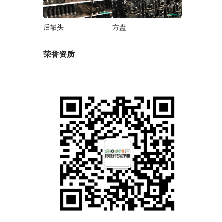
后轴头
方盘
荣誉资质