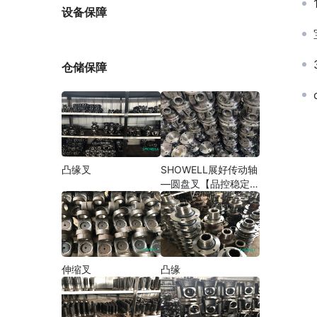
厂家
设备保障
仓储保障
凸缘叉
SHOWELL展好传动轴
—圆盘叉【品控稳定，
精密加工】
伸缩叉
凸缘