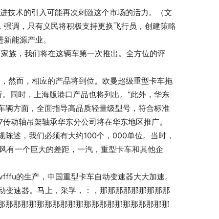
先进技术的引入可能再次刺激这个市场的活力。（文
长，强调，只有义民将积极支持更换飞行员，创建策略
进新能源产业。
E家族，我们将在这辆车第一次推出。全方位的评
期，然而，相应的产品将到位。欧曼超级重型卡车拖
行。同时，上海版港口产品也将列出。“此外，华东
车辆方面，全面指导高品质轻量级型号，符合标准
57传动轴吊架轴承华东分公司将在华东地区推广。
陈述，我们必须有大约100个，000单位。当时，
位。东风有一个巨大的差距，一汽，重型卡车和其他企
vfffu的生产，中国重型卡车自动变速器大大加速。
车自动变速器。马上，采孚，：，那那那那那那那那那
那那那那那那那那那那那那那那那那那那那那那那