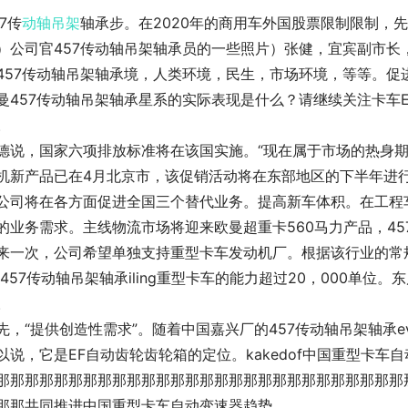
57传
动轴
吊架
轴承步。在2020年的商用车外国股票限制限制，
）公司官457传动轴吊架轴承员的一些照片）张健，宜宾副市
457传动轴吊架轴承境，人类环境，民生，市场环境，等等。促
曼457传动轴吊架轴承星系的实际表现是什么？请继续关注卡车
。
德说，国家六项排放标准将在该国实施。“现在属于市场的热身
机新产品已在4月北京市，该促销活动将在东部地区的下半年进
公司将在各方面促进全国三个替代业务。提高新车体积。在工程
的业务需求。主线物流市场将迎来欧曼超重卡560马力产品，4
来一次，公司希望单独支持重型卡车发动机厂。根据该行业的常规
u457传动轴吊架轴承iling重型卡车的能力超过20，000单
。
先，“提供创造性需求”。随着中国嘉兴厂的457传动轴吊架轴承e
以说，它是EF自动齿轮齿轮箱的定位。kakedof中国重型卡
那那那那那那那那那那那那那那那那那那那那那那那那那那那那
那那共同推进中国重型卡车自动变速器趋势。