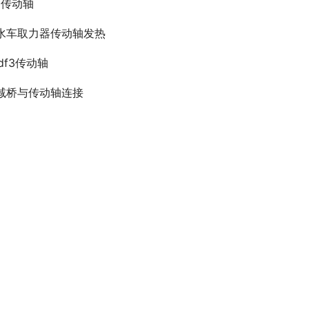
3传动轴
水车取力器传动轴发热
ydf3传动轴
减桥与传动轴连接