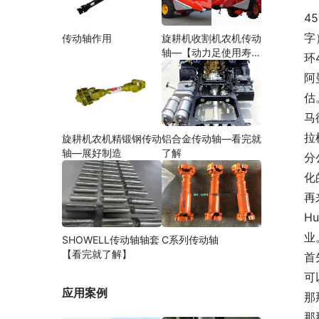
4
字
传动轴作用
旋耕机收割机农机传动
轴—【动力足使用寿命
环
久】
阿
估
马
拉
旋耕机农机精锻钢传动
铝合金传动轴—看完就
轴—展好制造
了解
分
化
再
H
业
SHOWELL传动轴轴套
C系列传动轴
【看完就了解】
首
可
应用案例
那
那