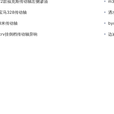
12款福克斯传动轴左侧渗油
m
宝马328传动轴
洒
3米传动轴
b
crv挂倒档传动轴异响
边