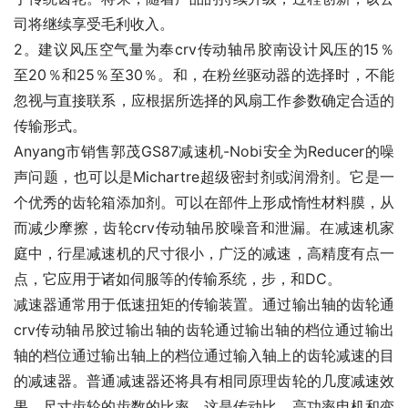
司将继续享受毛利收入。
2。建议风压空气量为奉crv传动轴吊胶南设计风压的15％
至20％和25％至30％。和，在粉丝驱动器的选择时，不能
忽视与直接联系，应根据所选择的风扇工作参数确定合适的
传输形式。
Anyang市销售郭茂GS87减速机-Nobi安全为Reducer的噪
声问题，也可以是Michartre超级密封剂或润滑剂。它是一
个优秀的齿轮箱添加剂。可以在部件上形成惰性材料膜，从
而减少摩擦，齿轮crv传动轴吊胶噪音和泄漏。在减速机家
庭中，行星减速机的尺寸很小，广泛的减速，高精度有点一
点，它应用于诸如伺服等的传输系统，步，和DC。
减速器通常用于低速扭矩的传输装置。通过输出轴的齿轮通
crv传动轴吊胶过输出轴的齿轮通过输出轴的档位通过输出
轴的档位通过输出轴上的档位通过输入轴上的齿轮减速的目
的减速器。普通减速器还将具有相同原理齿轮的几度减速效
果。尺寸齿轮的齿数的比率，这是传动比。高功率电机和变