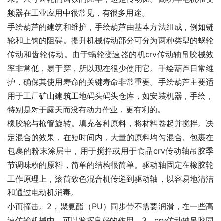
频器在工业应用中很常见，有很多用途。
手绘葫芦的建筑和维护，手绘葫芦由基本方法组成，例如链
轮和上钩的阻碍。提升机械传动部分可分为两种类型的蜗轮
传动和齿轮传动。由于蜗轮变速器的机crv传动轴吊胶械效
率非常低，易于穿，所以现在很少使用它。手绘葫芦日常维
护，确保其使用寿命的关键寿命非常重要。手绘葫芦主要适
用于工厂矿山建筑工地码头码头仓库，如安装机器，手绘，
特别是对于露天而没有动力作业，更有利的。
橡胶轮与枪管旋转。填充各种原料，将材料卷起并搅拌。决
定混合的效果，在短时间内，大量的原料均匀混合。包裹在
包裹的粉末涂层中，用于搅拌或用于食品crv传动轴吊胶季
节调味粉的原料，简单的结构很简单。驱动轴固定在橡胶轮
工作原理上，滚筒致色混合机传递到驱动轴，以容易地清洁
和通过电动机消毒。
小而撞击。2，聚氨酯（PU）同步带不需要润滑，在一些高
速传输机械中，可以发挥良好的作用。3，crv传动轴吊胶同