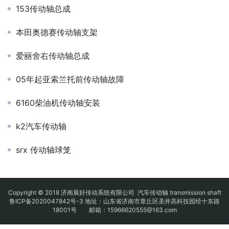
153传动轴总成
本田奥德赛传动轴支架
爱丽舍右传动轴总成
05年起亚索兰托前传动轴故障
6160柴油机传动轴安装
k2汽车传动轴
srx 传动轴球笼
Copyright © 2018 济南展好传动系统有限公司
汽车传动轴
transmission shaft
鲁ICP备2020047842号-3
地址：山东省济南市章丘区圣井高科技园经十东路
18001号 邮箱：15966620555@163.com