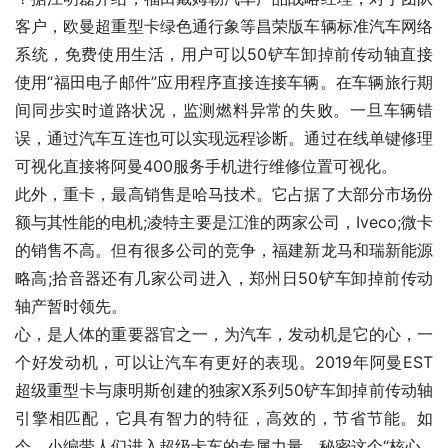
客户，欧曼超重型卡绿色通行象等昌荣版车辆标准汽车网络
系统，免费使用生活，用户可以50铲车卸掉前传动轴直接
使用“福田电子邮件”应用程序直接连接车辆。在车辆旅行期
间同步实时道路状况，监测燃料异常的失败。一旦车辆错
误，通过汽车互连也可以实现远程诊断。通过在线单键修理
可视化直接将阿曼400服务手机进行维修位置可视化。
此外，重卡，最高销售是哈马技术。它占据了大部分市场份
额与其性能的电机;凌特主要是江淮的两家公司，Iveco;微卡
的销售不高。但有很多公司的竞争，福建新龙马和瑞新能源
略高;拾音器还有几家公司进入，郑州日50铲车卸掉前传动
轴产暂时领先。
心，是人体的重要器官之一，为汽车，发动机是它的心，一
个好发动机，可以让汽车有更好的表现。2019年阿曼EST
超级重型卡与康明斯创建的独家X系列50铲车卸掉前传动轴
引擎相匹配，它具有智力的特征，高效的，节省节能。如
今，小编带人们进入超级卡车的专属力量，秘密这个“核心