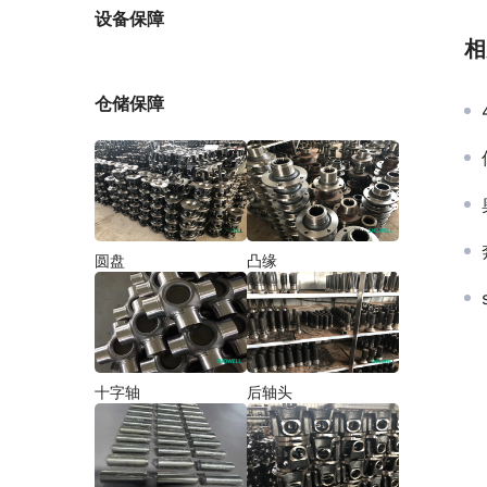
厂家
设备保障
相
仓储保障
圆盘
凸缘
十字轴
后轴头