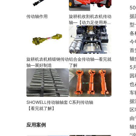
5
据
传动轴作用
旋耕机收割机农机传动
轴—【动力足使用寿命
型
久】
各
今
首
轴
旋耕机农机精锻钢传动
铝合金传动轴—看完就
轴—展好制造
了解
5
因
也
车
据
SHOWELL传动轴轴套
C系列传动轴
【看完就了解】
区
由
应用案例
轴
“