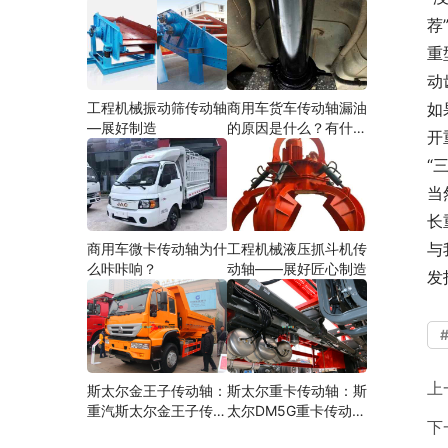
荐
重
动
工程机械振动筛传动轴
商用车货车传动轴漏油
如
—展好制造
的原因是什么？有什么
开
影响？
“
当
长
与
商用车微卡传动轴为什
工程机械液压抓斗机传
么咔咔响？
动轴——展好匠心制造
发
上
斯太尔金王子传动轴：
斯太尔重卡传动轴：斯
重汽斯太尔金王子传动
太尔DM5G重卡传动轴
下
轴多少钱、价格、生产
多少钱/价格/生产厂家