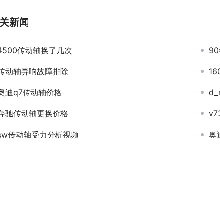
关新闻
4500传动轴换了几次
9
传动轴异响故障排除
16
奥迪q7传动轴价格
d
奔驰传动轴更换价格
v
sw传动轴受力分析视频
奥