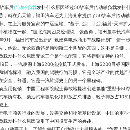
0铲车后
传动轴
负载
发抖什么原因经过50铲车后传动轴负载发抖
悉，就在几天前，福田汽车还为上海宜家提供了50铲车后传动轴
卡。在上海服务宜家的中远运输。“基于北京，北京辐射-天津
种植物在一起。“据北汽集团总经理说，张西勇，福田董事长汽
年9月，福田汽车发出新的“氢燃料电池商用车战略计划”，进一
先，他说。无论西西还是康明斯三个匹配的东西，这不是关键，
负载发抖什么原因无论三个是什么配置，它将得到支持的粉丝。
月9日，一汽凌源上海S200拖拉机正式发布。上海S200目标
和制造标准，融入我国的驾驶行为习惯，它是全球产业的优越产
在安全，舒适。它是一汽岭源史上的另一个里程碑。
辆应用促销，中国工程学院院士勇敢地提出创造氢能“重型卡50
汽车所有权，柴油汽车氮氧化物排放占总排放，粒子排放占10
域上。
于电子商务行业的发展，改善交通和物流基础设施，中国的重型
负载发抖什么原因吸引了中国投资生产的兴趣。
没有自动塞子卡，了解如何打开自动停止卡是根本的，“负责人透露