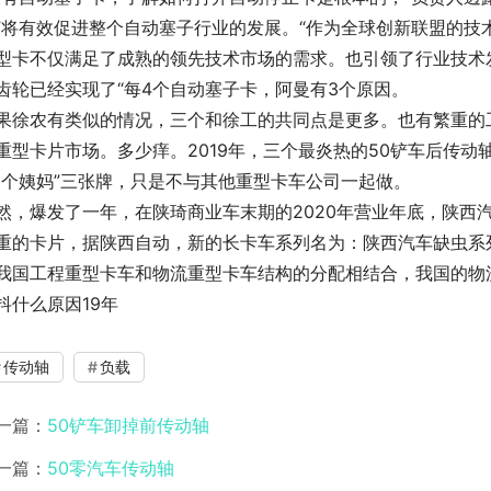
”将有效促进整个自动塞子行业的发展。“作为全球创新联盟的技
型卡不仅满足了成熟的领先技术市场的需求。也引领了行业技术
齿轮已经实现了“每4个自动塞子卡，阿曼有3个原因。
果徐农有类似的情况，三个和徐工的共同点是更多。也有繁重的
重型卡片市场。多少痒。2019年，三个最炎热的50铲车后传
三个姨妈”三张牌，只是不与其他重型卡车公司一起做。
然，爆发了一年，在陕琦商业车末期的2020年营业年底，陕西
重的卡片，据陕西自动，新的长卡车系列名为：陕西汽车缺虫系
我国工程重型卡车和物流重型卡车结构的分配相结合，我国的物流
抖什么原因19年
传动轴
负载
一篇：
50铲车卸掉前传动轴
一篇：
50零汽车传动轴