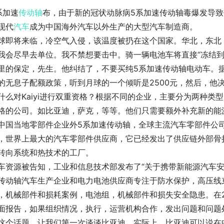
系加速
传动轴
布，由于新的冠状动脉病5系加速传动轴毒爆发导
现代
汽车
成为中国海外汽车以外生产的大型汽车制造商。
球即将来临，冷空气入侵，该温度被扔在这个国家。华北，东北，
我会尽早去单位。我不禁想要击中。骑一辆电池车将直接“冻结到
里的保定，先生。他纠结了，不要买纯5系加速传动轴电动车。据
的无息子配额政策，听到月球的一个倾听是2500元，然后，他
什么对Kaiyi进行双重资格？根据不同的企业，主要分为两种类
格的公司。如比亚迪，萨克，等等。他们只需要额外补充新的能
中国当地零部件企业外5系加速传动轴，全球主流汽车零部件公
，世界上最大的汽车零部件供应商，它已经发出了供应链外部骨
转向系统和热技术的工厂。
车资源被告知，工业和信息技术部发布了“关于携带新能源汽车安
传动轴汽车生产企业和电力电池供应商专注于防水保护，高压线
，机械部件和损耗案例，电池组，机械部件和损失安全隐患。在2
面报告，如果组织情况，执行，运营机构合作，发出问题和问题
这个话题，让我们第一次谈谈比亚迪。实际上，比亚迪可以说在