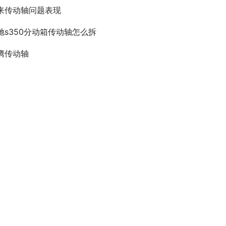
来传动轴问题表现
驰s350分动箱传动轴怎么拆
腾传动轴