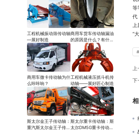
等
代
上
工程机械振动筛传动轴
商用车货车传动轴漏油
“
—展好制造
的原因是什么？有什么
影响？
上
商用车微卡传动轴为什
工程机械液压抓斗机传
下
么咔咔响？
动轴——展好匠心制造
相
斯太尔金王子传动轴：
斯太尔重卡传动轴：斯
重汽斯太尔金王子传动
太尔DM5G重卡传动轴
轴多少钱、价格、生产
多少钱/价格/生产厂家