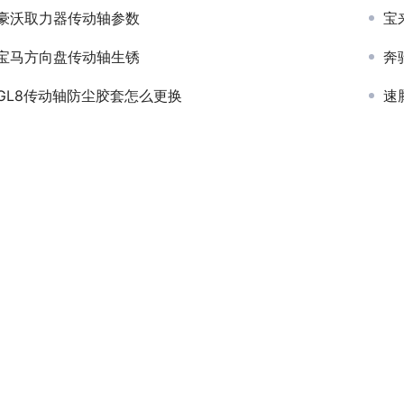
豪沃取力器传动轴参数
宝
宝马方向盘传动轴生锈
奔
GL8传动轴防尘胶套怎么更换
速