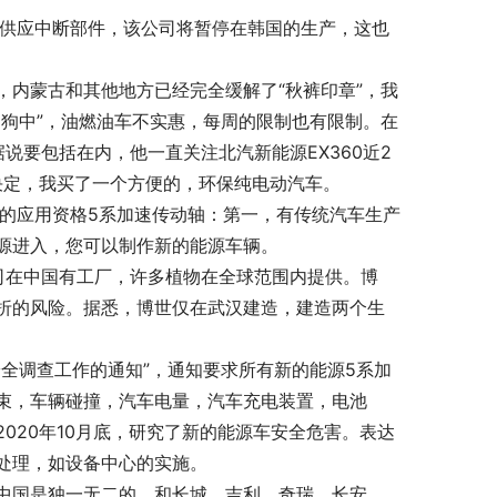
致供应中断部件，该公司将暂停在韩国的生产，这也
内蒙古和其他地方已经完全缓解了“秋裤印章”，我
狗中”，油燃油车不实惠，每周的限制也有限制。在
说要包括在内，他一直关注北汽新能源EX360近2
决定，我买了一个方便的，环保纯电动汽车。
型的应用资格5系加速传动轴：第一，有传统汽车生产
源进入，您可以制作新的能源车辆。
司在中国有工厂，许多植物在全球范围内提供。博
折的风险。据悉，博世仅在武汉建造，建造两个生
全调查工作的通知”，通知要求所有新的能源5系加
束，车辆碰撞，汽车电量，汽车充电装置，电池
020年10月底，研究了新的能源车安全危害。表达
处理，如设备中心的实施。
中国是独一无二的。和长城，吉利，奇瑞，长安，