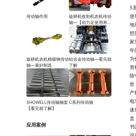
5
使
传动轴作用
旋耕机收割机农机传动
轴—【动力足使用寿命
地
久】
想
家
年
为
旋耕机农机精锻钢传动
铝合金传动轴—看完就
轴—展好制造
了解
资
除
世
产
电
SHOWELL传动轴轴套
C系列传动轴
【看完就了解】
速
盒
应用案例
书
说