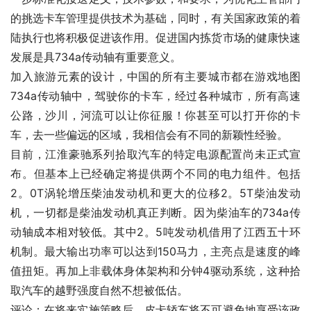
的挑选卡车管理提供技术为基础，同时，有关国家政策的着
陆执行也将积极促进该作用。促进国内拣货市场的健康快速
发展是具734a传动轴有重要意义。
加入旅游元素的设计，中国的所有主要城市都在游戏地图
734a传动轴中，驾驶你的卡车，经过各种城市，所有高速
公路，沙川，河流可以让你征服！你甚至可以打开你的卡
车，去一些偏远的区域，我相信会有不同的新颖性经验。
目前，江淮豪驰系列拾取汽车的特定电源配置尚未正式宣
布。但基本上已经确定将提供两个不同的电力组件。包括
2。0T涡轮增压柴油发动机和更大的位移2。5T柴油发动
机，一切都是柴油发动机真正判断。因为柴油车的734a传
动轴成本相对较低。其中2。5吨发动机借用了江西五十环
机制。最大输出功率可以达到150马力，主亮点是速度的峰
值扭矩。再加上非载体身体架构和分钟4驱动系统，这种拾
取汽车的越野强度自然不想被低估。
评论：在将来实施策略后，皮卡轿车将不可避免地享受该政