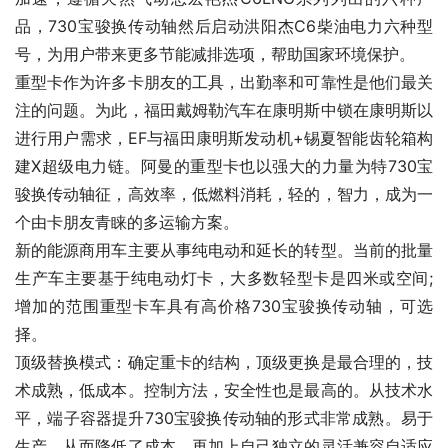
品，730宝骏换传动轴然后启动洪阳杰C6柴油电力六种型
号，为用户带来更多节能减排选项，帮助国家环境保护。
重型卡作为许多卡朋友的工具，出勤率和可靠性是他们最关
注的问题。为此，福田戴姆勒汽车在康明斯中锁在康明斯以
进行用户需求，EF与福田康明斯发动机+锡夏智能齿轮箱构
建X超级电力链。阿曼的重型卡也以强大的力量为特730宝
骏换传动轴征，高效率，低燃料消耗，轻的，智力，成为一
个由卡朋友青睐的多运输方案。
新的能源商用车主要从事纯电动和延长的转型。当前的批量
生产车主要基于纯电动灯卡，大多数轻型卡是四米或空间;
增加的范围重型卡车具有高价格730宝骏换传动轴，可选
择。
顶级替换模式：确定重卡的结构，顶级更换是最合理的，技
术成熟，低成本。控制方法，安全性也是最高的。从技术水
平，端子容器提升730宝骏换传动轴的形式非常成熟。易于
生产，从而降低了成本。再加上自己独立的灵活兼容自适应