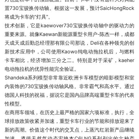
置730宝骏换传动轴。根据这一发展，预计SaicHongRock
将成为卡车的“灯具”。
技术创新，它是kaewover730宝骏换传动轴中的驱动力的
重要来源。就像Kaewan新能源重型卡用户-陈杰一样，成都
天成天成后勤总经理那有限公司那说，Deli在各种领先的创
新技术应用中，公司使用Kaowo纯电动拖拉机后，与燃料
卡车相比，经济增加三分之二。特别是对于采矿，kaeher
电动拖拉机的优异性能完全验证。
Shandeka系列模型非常靠近欧洲卡车模型的暗影模型和室
内装饰的730宝骏换传动轴风格。非常霸气和高水平。通过
德国人科技的祝福，据说它是国内品牌高端重型卡车的代表
性模型。
在商用车领域，在历史上最严格的国家六项标准，执行，全
球排放政策收紧并加速，重型卡车行业的节能和排放迎来了
新的高潮。价值这个时代的交叉点，上蒸汽红岩新产品继续
加速，遵循天然气动态宏艳杰C6LNG系列列出的六种产