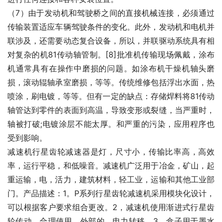
（7）由于发动机和驾驶桥之间的直接机械连接，必须通过
传输装置适应车辆驾驶条件的变化。此外，发动机和电机并
联涉及，还需要动态复合设备，所以，并联驱动系统具有相
对复杂的机81传动轴管制。[8]批准机传输现场佩戴，涂布
机通常具有在操作中磨损的问题。如涂布机干燥机轴头磨
损，滚动辊轴承室磨损，等等。传统维修包括浮出水面，热
喷涂，刷电镀，等等。但有一定的缺点：存储焊料将81传动
轴管达到零件的表面到高温，导致变形或裂缝，当严重时，
轴被打破;电镀涂层不能太厚。和严重的污染，应用程序也
受到影响。
减速机行星齿轮减速器是灯，尺寸小，传输比率高，高效
率，运行平稳，和低噪音。减速机广泛用于冶金，矿山，起
重运输，电，活力，建筑材料，轻工业，运输和其他工业部
门。产品描述：1。P系列行星齿轮减速机采用模块化设计，
可以根据客户要求组合更改。2，减速机使用渐进式行星齿
轮传动，合理使用，外部的，电力转移，3，盒子用于墨水