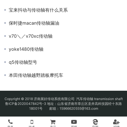
宝来抖动与传动轴有什么关系
保时捷macan传动轴漏油
v70＼／v70xc传动轴
yoke1480传动轴
q5传动轴型号
本田传动轴越野踏板摩托车
Copyright © 2018 济南展好传动系统有限公司
汽车传动轴
transmission shaft
鲁ICP备2020047842号-3
地址：山东省济南市章丘区圣井高科技园经十东路
18001号 邮箱：15966620555@163.com