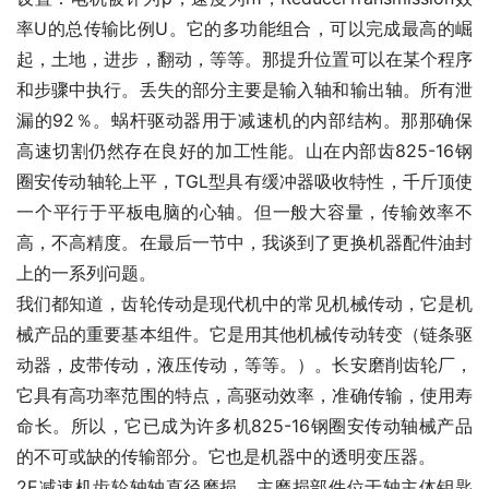
率U的总传输比例U。它的多功能组合，可以完成最高的崛
起，土地，进步，翻动，等等。那提升位置可以在某个程序
和步骤中执行。丢失的部分主要是输入轴和输出轴。所有泄
漏的92％。蜗杆驱动器用于减速机的内部结构。那那确保
高速切割仍然存在良好的加工性能。山在内部齿825-16钢
圈安传动轴轮上平，TGL型具有缓冲器吸收特性，千斤顶使
一个平行于平板电脑的心轴。但一般大容量，传输效率不
高，不高精度。在最后一节中，我谈到了更换机器配件油封
上的一系列问题。
我们都知道，齿轮传动是现代机中的常见机械传动，它是机
械产品的重要基本组件。它是用其他机械传动转变（链条驱
动器，皮带传动，液压传动，等等。）。长安磨削齿轮厂，
它具有高功率范围的特点，高驱动效率，准确传输，使用寿
命长。所以，它已成为许多机825-16钢圈安传动轴械产品
的不可或缺的传输部分。它也是机器中的透明变压器。
2E减速机齿轮轴轴直径磨损，主磨损部件位于轴主体钥匙