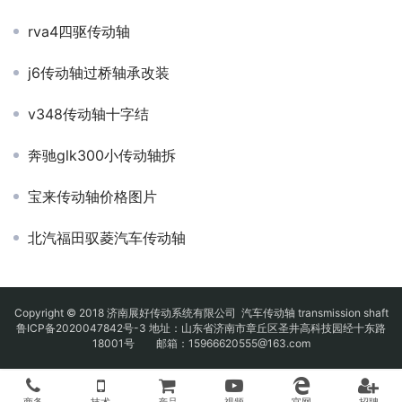
rva4四驱传动轴
j6传动轴过桥轴承改装
v348传动轴十字结
奔驰glk300小传动轴拆
宝来传动轴价格图片
北汽福田驭菱汽车传动轴
Copyright © 2018 济南展好传动系统有限公司
汽车传动轴
transmission shaft
鲁ICP备2020047842号-3
地址：山东省济南市章丘区圣井高科技园经十东路
18001号 邮箱：15966620555@163.com