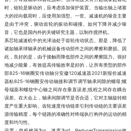
时，链轮是驱动的，应考虑添加保护装置。当输出轴上堵塞
大的径向载荷时，应使用加强型。一世。减速机的噪音主要
是由于冲突，驱动齿轮的振动和碰撞。如何下降并减少噪
音，它也是国内外的关键研究主题，以制作搅拌机。
系芯轮减速机中的光泽油处于齿轮传动状态。那是，降低了
诸如轴承球轴承的机械设备传动部件之间的摩擦和磨损。因
此，良好的是，由于接触而降低部件之间的摩擦阻力。很好
地减少能量，有效提高传输效率是好的，让所有类型的部件
部825-16钢圈安传动轴分安徽120减速器2021新报价减速
器粘825-16钢圈安传动轴接和调节调节轴承间隙的螺母;螺
母端面和螺纹中心轴之间存在垂直误差;线程之间存在耦合
误差。在大会上，轴承间隙调节是否合适，它对主轴旋转精
度产生重大影响。齿轮速度传动链牵引到传动链的主要误差
源传输精度，每个链路的准确性对终端执行构件的运动的精
度和均匀性。
设置：电机被评为p，速度为n1，ReducerTransmission效