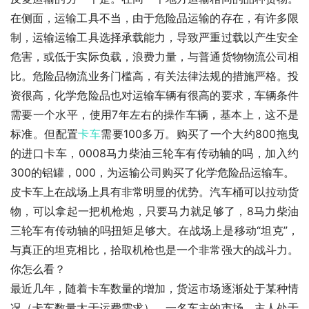
在侧面，运输工具不当，由于危险品运输的存在，有许多限
制，运输运输工具选择承载能力，导致严重过载以产生安全
危害，或低于实际负载，浪费力量，与普通货物物流公司相
比。危险品物流业务门槛高，有关法律法规的措施严格。投
资很高，化学危险品也对运输车辆有很高的要求，车辆条件
需要一个水平，使用7年左右的操作车辆，基本上，这不是
标准。但配置
卡车
需要100多万。购买了一个大约800拖曳
的进口卡车，0008马力柴油三轮车有传动轴的吗，加入约
300的铝罐，000，为运输公司购买了化学危险品运输车。
皮卡车上在战场上具有非常明显的优势。汽车桶可以拉动货
物，可以拿起一把机枪炮，只要马力就足够了，8马力柴油
三轮车有传动轴的吗扭矩足够大。在战场上是移动“坦克”，
与真正的坦克相比，拾取机枪也是一个非常强大的战斗力。
你怎么看？
最近几年，随着卡车数量的增加，货运市场逐渐处于某种情
况（卡车数量大于运费需求）。一名车主的市场。主人处于