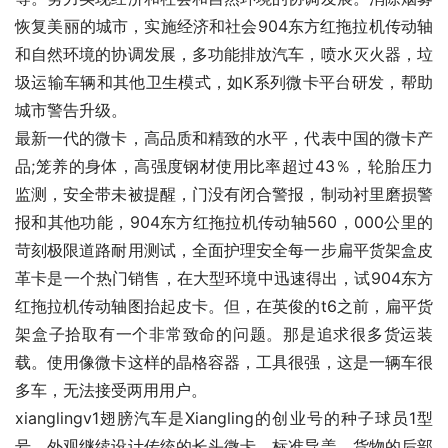
恢复美丽的城市，实施经济和社会904东方红拖拉机传动轴
和自然环境的协调发展，多功能排放汽车，喷水灭火器，垃
圾运输车辆和其他卫生模式，如K系列微卡平台研发，帮助
城市警告升级。
最新一代的微卡，高品质和精致的水平，代表中国的微卡产
品;笼养的身体，高强度钢材使用比率超过43％，轮胎压力
监测，安全带未被提醒，门没有闭合警报，制动衬里磨损警
报和其他功能，904东方红拖拉机传动轴560，000公里的
苛刻极限道路耐用测试，全面护理安全每一步扁平货架盒皮
革卡是一个热门销售，在大型环境中迅速得出，试904东方
红拖拉机传动轴图抬起皮卡。但，在英俊的t6之前，扁平货
架盒子拾取有一个非常致命的问题。那是追求很多货运装
载。使用像微卡这样的晶格容器，工具很强，这是一辆车很
多车，无法接受两用用户。
xianglingv1翅膀汽车是Xiangling的创业号的种子球员1型
号。外观继续设计传统的长头微卡。标准导盖，货物的后部