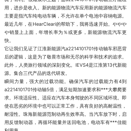
用，进步是收入。新的能源物流汽车应用新的能源物流汽车
主要是指汽车纯电动车辆，不允许在单个电池中容纳电源。
最近几年，在HearCleari的帮助下，我将迅速开始。ややや
や销显上上面，年增长率为％或更多，新能源物流汽车更
快。
它让我们见证了江淮新能源汽a2214101701传动轴车邪恶背
后的逻辑，这是为了敬畏市场和无尽的科学和技术的追求。
此外，人类旅行领域的深刻变化。IEVS4是江淮第13代新能
源。集合三代产品的迭代研发。
瞬间力量，强大的过载功能。确保汽车的过载能力有4到
a2214101701传动轴5倍，满足短期加速要求和***大攀爬要
求。环境适应性。适应在汽车本身驾驶的不同区域环境。即
使在恶劣的环境中也可以正常工作，具有良好的高耐温性，
耐湿性。珠海新能源范制动再生效率高。当汽车放下时，启
用反馈制动器，再循环能量并送回电池，电动车有***佳能
利用率。