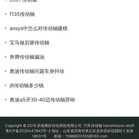
f135传动轴
ansys中怎么对传动轴建模
宝马做后驱传动轴
奔腾传动轴漏油
奥迪传动轴问题车身抖动
j6传动轴多少钱
奥迪q5开30-40迈传动轴异响
Copyright © 2018 济南展好传动系统有限公司
汽车传动轴
transmission shaft
鲁ICP备2020047842号-3
地址：山东省济南市章丘区圣井高科技园经十东路
18001号 邮箱：15966620555@163.com